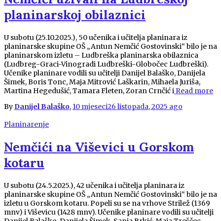
planinarskoj obilaznici
U subotu (25.10.2025.), 50 učenika i učitelja planinara iz
planinarske skupine OŠ „Antun Nemčić Gostovinski“ bilo je na
planinarskom izletu – Ludbreška planinarska obilaznica
(Ludbreg-Graci-Vinogradi Ludbreški-Globočec Ludbreški).
Učenike planinare vodili su učitelji Danijel Balaško, Danijela
Šimek, Boris Tonc, Maja Mitrović Laškarin, Mihaela Juriša,
Martina Hegedušić, Tamara Fleten, Zoran Crnčić i
Read more
By
Danijel Balaško
,
10 mjeseci
26 listopada, 2025
ago
Planinarenje
Nemčići na Viševici u Gorskom
kotaru
U subotu (24.5.2025.), 42 učenika i učitelja planinara iz
planinarske skupine OŠ „Antun Nemčić Gostovinski“ bilo je na
izletu u Gorskom kotaru. Popeli su se na vrhove Strilež (1369
mnv) i Viševicu (1428 mnv). Učenike planinare vodili su učitelji
Danijel Balaško, Danijela Šimek, Sanja Brkić, Maja Treščec,