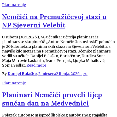
Planinarenje
Nemčići na Premužićevoj stazi u
NP Sjeverni Velebit
U subotu (30.5.2026.), 48 učenika i učitelja planinara iz
planinarske skupine OŠ „Antun Nemčić Gostovinski“ pohodilo
je 20 kilometara planinarskih staza na Sjevernom Velebitu, a
najviše kilometara na Premužićevoj stazi. Učenike planinare
vodili su učitelji Danijel Balaško, Boris Tonc, Đurđica Šmic,
Maja Mitrović Laškarin, Ivana Pernjak, Ljupka Mihailović,
Sonja Sedlar,
Read more
By
Danijel Balaško
,
2 mjeseca
2 lipnja, 2026
ago
Planinarenje
Planinari Nemčići proveli lijep
sunčan dan na Medvednici
Polazak autobusom ispred školskog autobusnog stajališta