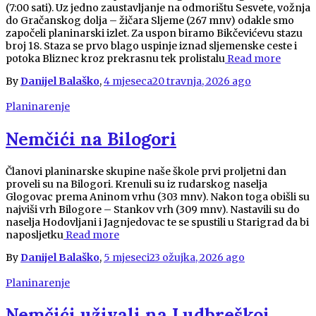
(7:00 sati). Uz jedno zaustavljanje na odmorištu Sesvete, vožnja
do Gračanskog dolja – žičara Sljeme (267 mnv) odakle smo
započeli planinarski izlet. Za uspon biramo Bikčevićevu stazu
broj 18. Staza se prvo blago uspinje iznad sljemenske ceste i
potoka Bliznec kroz prekrasnu tek prolistalu
Read more
By
Danijel Balaško
,
4 mjeseca
20 travnja, 2026
ago
Planinarenje
Nemčići na Bilogori
Članovi planinarske skupine naše škole prvi proljetni dan
proveli su na Bilogori. Krenuli su iz rudarskog naselja
Glogovac prema Aninom vrhu (303 mnv). Nakon toga obišli su
najviši vrh Bilogore – Stankov vrh (309 mnv). Nastavili su do
naselja Hodovljani i Jagnjedovac te se spustili u Starigrad da bi
naposljetku
Read more
By
Danijel Balaško
,
5 mjeseci
23 ožujka, 2026
ago
Planinarenje
Nemčići uživali na Ludbreškoj