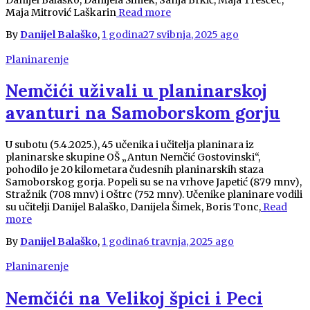
Maja Mitrović Laškarin
Read more
By
Danijel Balaško
,
1 godina
27 svibnja, 2025
ago
Planinarenje
Nemčići uživali u planinarskoj
avanturi na Samoborskom gorju
U subotu (5.4.2025.), 45 učenika i učitelja planinara iz
planinarske skupine OŠ „Antun Nemčić Gostovinski“,
pohodilo je 20 kilometara čudesnih planinarskih staza
Samoborskog gorja. Popeli su se na vrhove Japetić (879 mnv),
Stražnik (708 mnv) i Oštrc (752 mnv). Učenike planinare vodili
su učitelji Danijel Balaško, Danijela Šimek, Boris Tonc,
Read
more
By
Danijel Balaško
,
1 godina
6 travnja, 2025
ago
Planinarenje
Nemčići na Velikoj špici i Peci