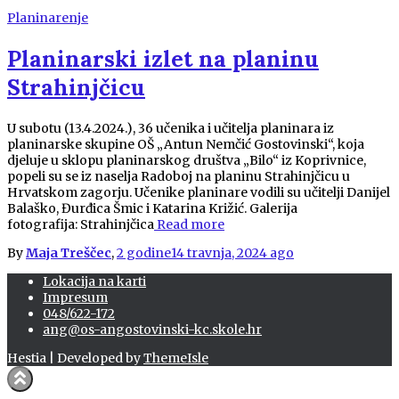
Planinarenje
Planinarski izlet na planinu
Strahinjčicu
U subotu (13.4.2024.), 36 učenika i učitelja planinara iz
planinarske skupine OŠ „Antun Nemčić Gostovinski“, koja
djeluje u sklopu planinarskog društva „Bilo“ iz Koprivnice,
popeli su se iz naselja Radoboj na planinu Strahinjčicu u
Hrvatskom zagorju. Učenike planinare vodili su učitelji Danijel
Balaško, Đurđica Šmic i Katarina Križić. Galerija
fotografija: Strahinjčica
Read more
By
Maja Treščec
,
2 godine
14 travnja, 2024
ago
Lokacija na karti
Impresum
048/622-172
ang@os-angostovinski-kc.skole.hr
Hestia | Developed by
ThemeIsle