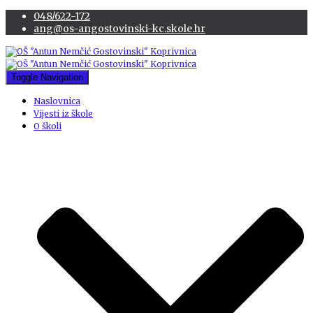
048/622-172
ang@os-angostovinski-kc.skole.hr
Toggle Navigation
Naslovnica
Vijesti iz škole
O školi