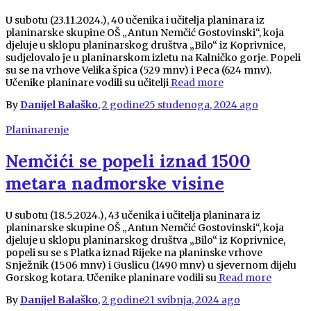
U subotu (23.11.2024.), 40 učenika i učitelja planinara iz
planinarske skupine OŠ „Antun Nemčić Gostovinski“, koja
djeluje u sklopu planinarskog društva „Bilo“ iz Koprivnice,
sudjelovalo je u planinarskom izletu na Kalničko gorje. Popeli
su se na vrhove Velika špica (529 mnv) i Peca (624 mnv).
Učenike planinare vodili su učitelji
Read more
By
Danijel Balaško
,
2 godine
25 studenoga, 2024
ago
Planinarenje
Nemčići se popeli iznad 1500
metara nadmorske visine
U subotu (18.5.2024.), 43 učenika i učitelja planinara iz
planinarske skupine OŠ „Antun Nemčić Gostovinski“, koja
djeluje u sklopu planinarskog društva „Bilo“ iz Koprivnice,
popeli su se s Platka iznad Rijeke na planinske vrhove
Snježnik (1506 mnv) i Guslicu (1490 mnv) u sjevernom dijelu
Gorskog kotara. Učenike planinare vodili su
Read more
By
Danijel Balaško
,
2 godine
21 svibnja, 2024
ago