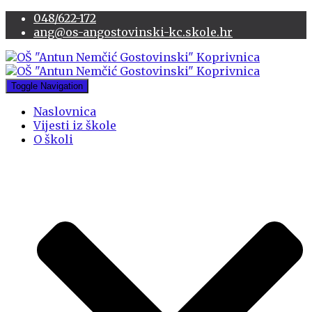
048/622-172
ang@os-angostovinski-kc.skole.hr
Toggle Navigation
Naslovnica
Vijesti iz škole
O školi