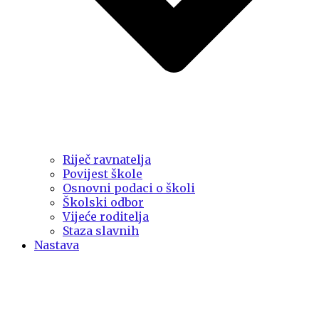
Riječ ravnatelja
Povijest škole
Osnovni podaci o školi
Školski odbor
Vijeće roditelja
Staza slavnih
Nastava