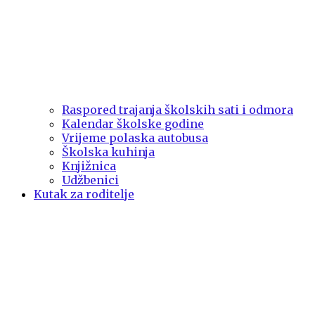
Raspored trajanja školskih sati i odmora
Kalendar školske godine
Vrijeme polaska autobusa
Školska kuhinja
Knjižnica
Udžbenici
Kutak za roditelje