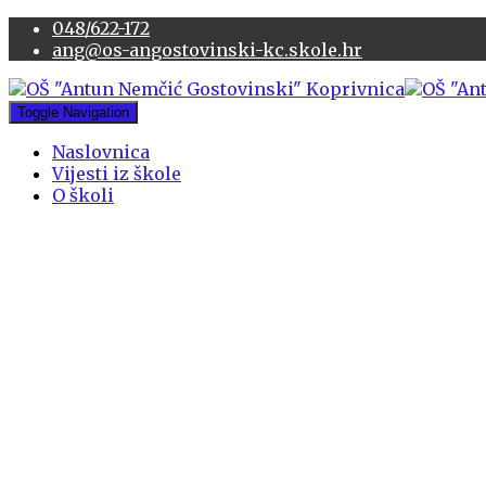
048/622-172
ang@os-angostovinski-kc.skole.hr
Toggle Navigation
Naslovnica
Vijesti iz škole
O školi