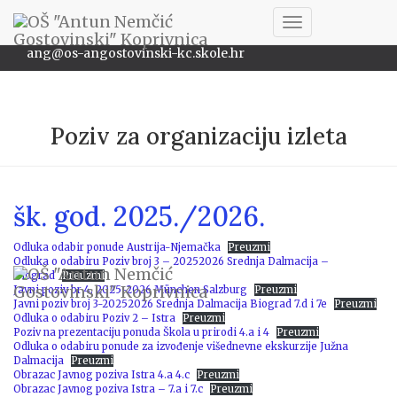
048/622-172
Toggle
ang@os-angostovinski-kc.skole.hr
Navigation
Poziv za organizaciju izleta
šk. god. 2025./2026.
Odluka odabir ponude Austrija-Njemačka
Preuzmi
Odluka o odabiru Poziv broj 3 – 20252026 Srednja Dalmacija –
Biograd
Preuzmi
Javni poziv br 4. 2025-2026 München Salzburg
Preuzmi
Javni poziv broj 3-20252026 Srednja Dalmacija Biograd 7.d i 7e
Preuzmi
Odluka o odabiru Poziv 2 – Istra
Preuzmi
Poziv na prezentaciju ponuda Škola u prirodi 4.a i 4
Preuzmi
Odluka o odabiru ponude za izvođenje višednevne ekskurzije Južna
Dalmacija
Preuzmi
Obrazac Javnog poziva Istra 4.a 4.c
Preuzmi
Obrazac Javnog poziva Istra – 7.a i 7.c
Preuzmi