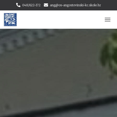
048/622-172
ang@os-angostovinski-kc.skole.hr
T
O
G
G
L
E
N
A
V
I
G
A
T
I
O
N