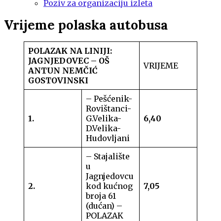
Poziv za organizaciju izleta
Vrijeme polaska autobusa
POLAZAK NA LINIJI:
JAGNJEDOVEC – OŠ
VRIJEME
ANTUN NEMČIĆ
GOSTOVINSKI
– Pešćenik-
Rovištanci-
1.
G.Velika-
6,40
D.Velika-
Hudovljani
– Stajalište
u
Jagnjedovcu
2.
kod kućnog
7,05
broja 61
(dućan) –
POLAZAK