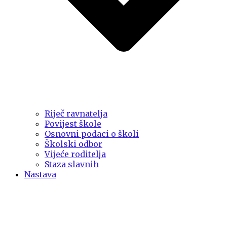
Riječ ravnatelja
Povijest škole
Osnovni podaci o školi
Školski odbor
Vijeće roditelja
Staza slavnih
Nastava