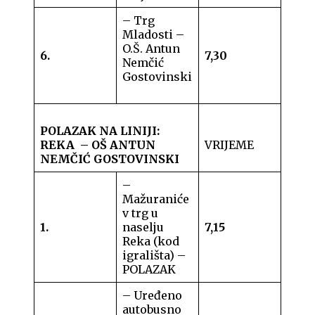
– Trg
Mladosti –
O.Š. Antun
6.
7,30
Nemčić
Gostovinski
POLAZAK NA LINIJI:
REKA – OŠ ANTUN
VRIJEME
NEMČIĆ GOSTOVINSKI
–
Mažuraniće
v trg u
1.
naselju
7,15
Reka (kod
igrališta) –
POLAZAK
– Uređeno
autobusno