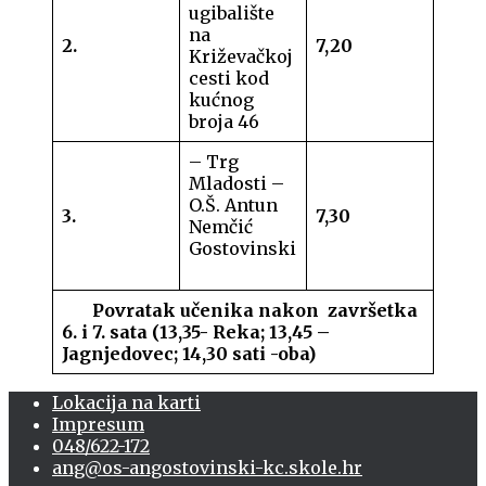
ugibalište
na
2.
7,20
Križevačkoj
cesti kod
kućnog
broja 46
– Trg
Mladosti –
O.Š. Antun
3.
7,30
Nemčić
Gostovinski
Povratak učenika nakon završetka
6. i 7. sata (13,35- Reka; 13,45 –
Jagnjedovec; 14,30 sati -oba)
Lokacija na karti
Impresum
048/622-172
ang@os-angostovinski-kc.skole.hr