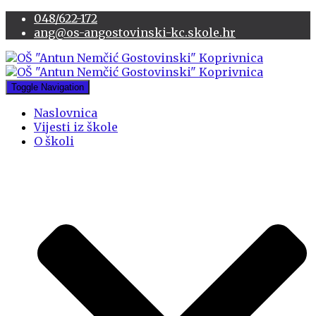
048/622-172
ang@os-angostovinski-kc.skole.hr
Toggle Navigation
Naslovnica
Vijesti iz škole
O školi