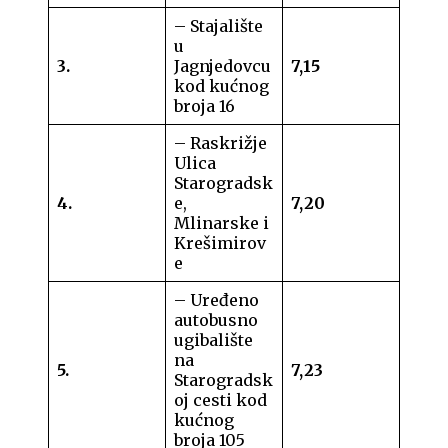
– Stajalište
u
3.
Jagnjedovcu
7,15
kod kućnog
broja 16
– Raskrižje
Ulica
Starogradsk
4.
e,
7,20
Mlinarske i
Krešimirov
e
– Uređeno
autobusno
ugibalište
na
5.
7,23
Starogradsk
oj cesti kod
kućnog
broja 105