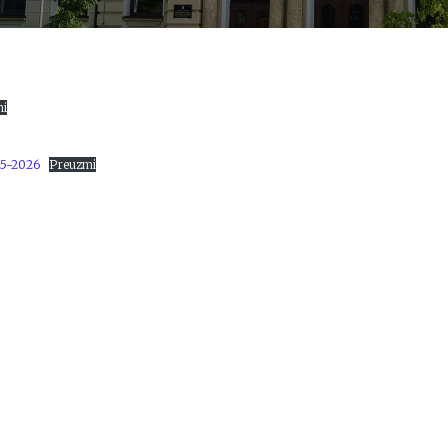
mi
025-2026
Preuzmi