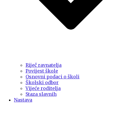
Riječ ravnatelja
Povijest škole
Osnovni podaci o školi
Školski odbor
Vijeće roditelja
Staza slavnih
Nastava