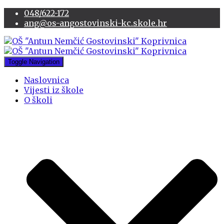
048/622-172
ang@os-angostovinski-kc.skole.hr
Toggle Navigation
Naslovnica
Vijesti iz škole
O školi