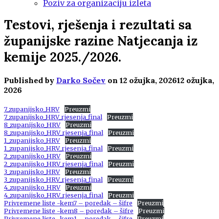
Poziv za organizaciju izleta
Testovi, rješenja i rezultati sa
županijske razine Natjecanja iz
kemije 2025./2026.
Published by
Darko Sočev
on
12 ožujka, 2026
12 ožujka,
2026
7_zupanijsko_HRV
Preuzmi
7_zupanijsko_HRV_rjesenja_final
Preuzmi
8_zupanijsko_HRV
Preuzmi
8_zupanijsko_HRV_rjesenja_final
Preuzmi
1_zupanijsko_HRV
Preuzmi
1_zupanijsko_HRV_rjesenja_final
Preuzmi
2_zupanijsko_HRV
Preuzmi
2_zupanijsko_HRV_rjesenja_final
Preuzmi
3_zupanijsko_HRV
Preuzmi
3_zupanijsko_HRV_rjesenja_final
Preuzmi
4_zupanijsko_HRV
Preuzmi
4_zupanijsko_HRV_rjesenja_final
Preuzmi
Privremene liste -kem7 – poredak – šifre
Preuzmi
Privremene liste -kem8 – poredak – šifre
Preuzmi
Privremene liste -kem1 – poredak – šifre
Preuzmi