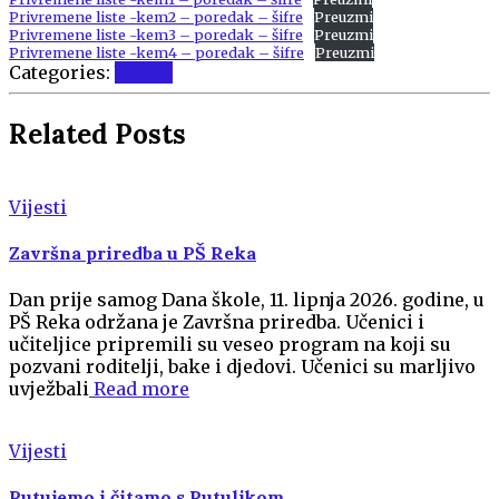
Privremene liste -kem2 – poredak – šifre
Preuzmi
Privremene liste -kem3 – poredak – šifre
Preuzmi
Privremene liste -kem4 – poredak – šifre
Preuzmi
Categories:
Vijesti
Related Posts
Vijesti
Završna priredba u PŠ Reka
Dan prije samog Dana škole, 11. lipnja 2026. godine, u
PŠ Reka održana je Završna priredba. Učenici i
učiteljice pripremili su veseo program na koji su
pozvani roditelji, bake i djedovi. Učenici su marljivo
uvježbali
Read more
Vijesti
Putujemo i čitamo s Putuljkom