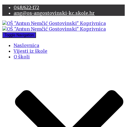
048/622-172
ang@os-angostovinski-kc.skole.hr
Toggle Navigation
Naslovnica
Vijesti iz škole
O školi