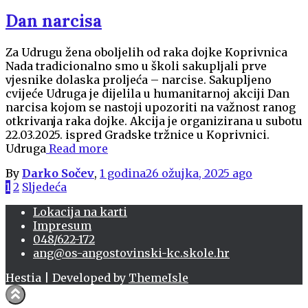
Dan narcisa
Za Udrugu žena oboljelih od raka dojke Koprivnica
Nada tradicionalno smo u školi sakupljali prve
vjesnike dolaska proljeća – narcise. Sakupljeno
cvijeće Udruga je dijelila u humanitarnoj akciji Dan
narcisa kojom se nastoji upozoriti na važnost ranog
otkrivanja raka dojke. Akcija je organizirana u subotu
22.03.2025. ispred Gradske tržnice u Koprivnici.
Udruga
Read more
By
Darko Sočev
,
1 godina
26 ožujka, 2025
ago
Brojevi
1
2
Sljedeća
stranica
Lokacija na karti
Impresum
objava
048/622-172
ang@os-angostovinski-kc.skole.hr
Hestia | Developed by
ThemeIsle