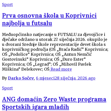
Sport
Prva osnovna škola u Koprivnici
najbolja u futsalu
Međuopćinsko natjecanje u FUTSALU za djevojčice i
dječake održano u utorak 27. siječnja 2026. okupilo je
u dvorani Srednje škole reprezentacije devet škola s
koprivničkog područja (OŠ „Braća Radić” Koprivnica;
OŠ „Podolice“ Koprivnica; OŠ „Antun Nemčić
Gostovinski“ Koprivnica; OŠ „Đuro Ester“
Koprivnica; OŠ „Legrad“; OŠ „Mihovil Pavlek
Miškina“ Đelekovec; OŠ
Read more
By
Darko Sočev
,
6 mjeseci
28 siječnja, 2026
ago
Sport
ANG domaćin Zero Waste programa
Sportskih igara mladih