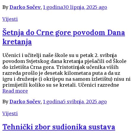
By
Darko Sočev
,
1 godina
30 lipnja, 2025
ago
Vijesti
Šetnja do Crne gore povodom Dana
kretanja
Učenici i učitelji naše škole su u petak 2. svibnja
povodom Svjetskog dana kretanja pješačili od Škole
do izletišta Crna gora. Tristotinjak učenika viših
razreda prošlo je desetak kilometara puta a da uz
igru i druženje (i okrijepu na samom izletištu) nisu ni
primijetili koliko su se kretali. Učenici razredne
Read more
By
Darko Sočev
,
1 godina
5 svibnja, 2025
ago
Vijesti
Tehnički zbor sudionika sustava