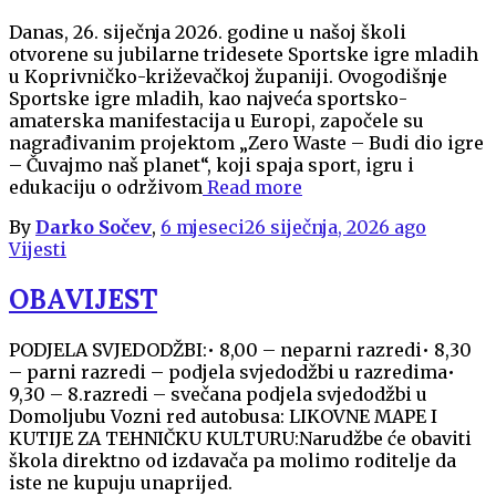
Danas, 26. siječnja 2026. godine u našoj školi
otvorene su jubilarne tridesete Sportske igre mladih
u Koprivničko-križevačkoj županiji. Ovogodišnje
Sportske igre mladih, kao najveća sportsko-
amaterska manifestacija u Europi, započele su
nagrađivanim projektom „Zero Waste – Budi dio igre
– Čuvajmo naš planet“, koji spaja sport, igru i
edukaciju o održivom
Read more
By
Darko Sočev
,
6 mjeseci
26 siječnja, 2026
ago
Vijesti
OBAVIJEST
PODJELA SVJEDODŽBI:• 8,00 – neparni razredi• 8,30
– parni razredi – podjela svjedodžbi u razredima•
9,30 – 8.razredi – svečana podjela svjedodžbi u
Domoljubu Vozni red autobusa: LIKOVNE MAPE I
KUTIJE ZA TEHNIČKU KULTURU:Narudžbe će obaviti
škola direktno od izdavača pa molimo roditelje da
iste ne kupuju unaprijed.