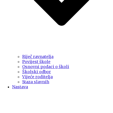
Riječ ravnatelja
Povijest škole
Osnovni podaci o školi
Školski odbor
Vijeće roditelja
Staza slavnih
Nastava