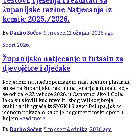
Testovi, rješenja i rezultati sa
županijske razine Natjecanja iz
kemije 2025./2026.
By
Darko Sočev
,
5 mjeseci
12 ožujka, 2026
ago
Sport 2026.
Županijsko natjecanje u futsalu za
djevojčice i dječake
Pobjedom na međuopćinskom naši učenici plasirali
su se na županijsku razinu natjecanja u futsalu koje
se održalo 27. veljače 2026. u Osnovnoj školi Gola.
Iako su slovili kao favoriti zbog velikog broja
etabliranih igrača iz ŠNGK i Slaven Belupa, još se
jednom pokazalo kako je nogomet timski sport u
kojem
Read more
By
Darko Sočev
,
5 mjeseci
4 ožujka, 2026
ago