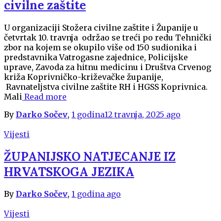
civilne zaštite
U organizaciji Stožera civilne zaštite i Županije u
četvrtak 10. travnja održao se treći po redu Tehnički
zbor na kojem se okupilo više od 150 sudionika i
predstavnika Vatrogasne zajednice, Policijske
uprave, Zavoda za hitnu medicinu i Društva Crvenog
križa Koprivničko-križevačke županije,
Ravnateljstva civilne zaštite RH i HGSS Koprivnica.
Mali
Read more
By
Darko Sočev
,
1 godina
12 travnja, 2025
ago
Vijesti
ŽUPANIJSKO NATJECANJE IZ
HRVATSKOGA JEZIKA
By
Darko Sočev
,
1 godina
ago
Vijesti