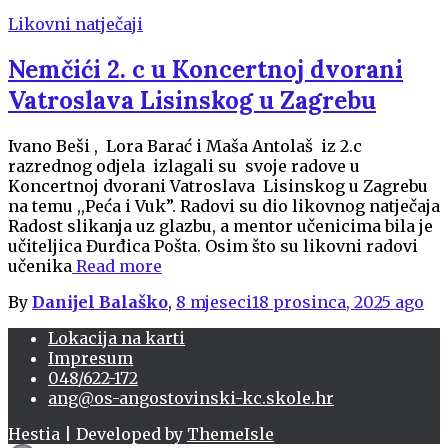
Likovni natječaji
Nemčići 2. c u Koncertnoj dvorani
Vatroslava Lisinskog u Zagrebu
Ivano Beši , Lora Barać i Maša Antolaš iz 2.c
razrednog odjela izlagali su svoje radove u
Koncertnoj dvorani Vatroslava Lisinskog u Zagrebu
na temu ,,Peća i Vuk”. Radovi su dio likovnog natječaja
Radost slikanja uz glazbu, a mentor učenicima bila je
učiteljica Đurđica Pošta. Osim što su likovni radovi
učenika
Read more
By
Danijel Balaško
,
8 mjeseci
18 prosinca, 2025
ago
Lokacija na karti
Impresum
048/622-172
ang@os-angostovinski-kc.skole.hr
Hestia | Developed by
ThemeIsle