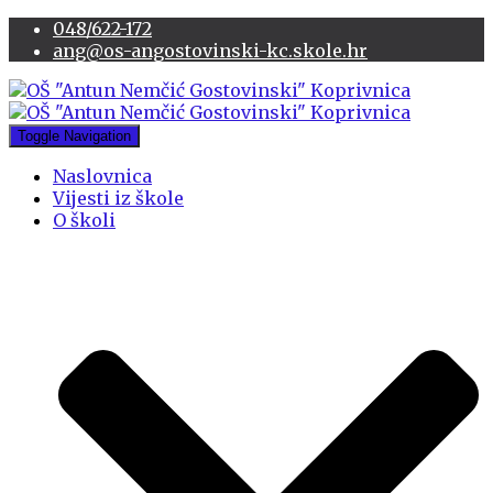
048/622-172
ang@os-angostovinski-kc.skole.hr
Toggle Navigation
Naslovnica
Vijesti iz škole
O školi