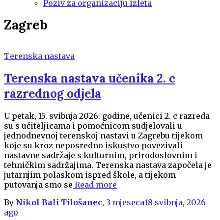
Poziv za organizaciju izleta
Zagreb
Terenska nastava
Terenska nastava učenika 2. c
razrednog odjela
U petak, 15. svibnja 2026. godine, učenici 2. c razreda
su s učiteljicama i pomoćnicom sudjelovali u
jednodnevnoj terenskoj nastavi u Zagrebu tijekom
koje su kroz neposredno iskustvo povezivali
nastavne sadržaje s kulturnim, prirodoslovnim i
tehničkim sadržajima. Terenska nastava započela je
jutarnjim polaskom ispred škole, a tijekom
putovanja smo se
Read more
By
Nikol Bali Tilošanec
,
3 mjeseca
18 svibnja, 2026
ago