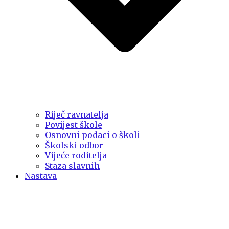
Riječ ravnatelja
Povijest škole
Osnovni podaci o školi
Školski odbor
Vijeće roditelja
Staza slavnih
Nastava