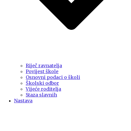
Riječ ravnatelja
Povijest škole
Osnovni podaci o školi
Školski odbor
Vijeće roditelja
Staza slavnih
Nastava