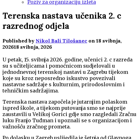
Poziv za organizaciju izleta
Terenska nastava učenika 2. c
razrednog odjela
Published by
Nikol Bali Tilošanec
on
18 svibnja,
2026
18 svibnja, 2026
U petak, 15. svibnja 2026. godine, učenici 2. c razreda
su s učiteljicama i pomoćnicom sudjelovali u
jednodnevnoj terenskoj nastavi u Zagrebu tijekom
koje su kroz neposredno iskustvo povezivali
nastavne sadržaje s kulturnim, prirodoslovnim i
tehničkim sadržajima.
Terenska nastava započela je jutarnjim polaskom
ispred škole, a tijekom putovanja smo se najprije
zaustavili u Velikoj Gorici gdje smo razgledali Zračnu
luku Franjo Tuđman i upoznali se s organizacijom i
važnošću zračnog prometa.
Po dolasku u Zagreb uslijedila je šetnja od Glavnoga