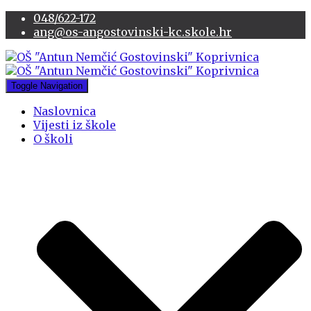
048/622-172
ang@os-angostovinski-kc.skole.hr
Toggle Navigation
Naslovnica
Vijesti iz škole
O školi