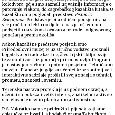
kolodvora, gdje smo saznali najvažnije informacije o
putovanju vlakom, do Zagrebačkog kazališta lutaka. U
kazalištu smo pogledali predstavu
Pismo iz
Zelengrada
. Predstava je bila odličan podsjetnik na
već pročitano lektirno djelo te nas je još jednom
podsjetila na važnost očuvanja prirode i odgovornog
ponašanja prema okolišu.
Nakon kazališne predstave posjetili smo
Prirodoslovni muzej te uz stručno vodstvo upoznali
bogatstvo prirodne baštine, životinjski i biljni svijet
te zanimljivosti iz područja prirodoslovlja. Program
je nastavljen ručkom, a potom i posjetom Tehničkom
muzeju i Planetariju gdje su učenici kroz zanimljive i
interaktivne sadržaje proširili svoja znanja o tehnici,
prometu, znanosti i svemiru.
Terenska nastava protekla je u ugodnom ozračju, a
učenici su pokazali velik interes, znatiželju i aktivno
sudjelovanje u svim planiranim aktivnostima.
P. S. Nakratko nam se pridružio i pljusak koji smo
objeručke prihvatili, a hodajući prema Tehničkom