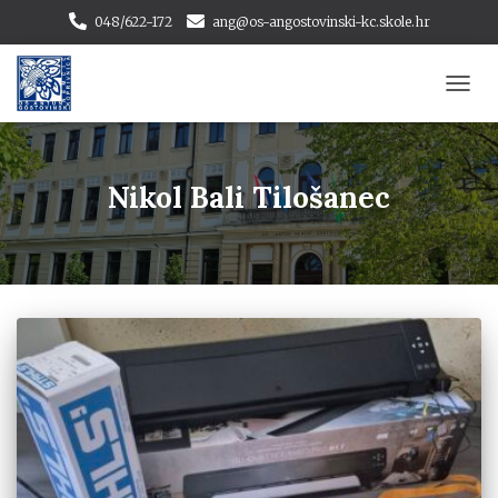
048/622-172
ang@os-angostovinski-kc.skole.hr
TOGG
NAVI
Nikol Bali Tilošanec