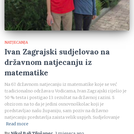
NATJECANJA
Ivan Zagrajski sudjelovao na
državnom natjecanju iz
matematike
Na 67. državnom natjecanju iz matematike koje se već
tradicionalno održava u Vodicama, Ivan Zagrajski riješio je
50 % testa i postigao 13. rezultat na državnoj razini. S
obzirom na to da je jedini osnovnoškolac koji je
predstavljao našu županiju, sam poziv na državno
natjecanju predstavlja zaista velik uspjeh. Sudjelovanje
Read more
By
Nikol Bali Tilošanec
,
3 mjeseca
ago