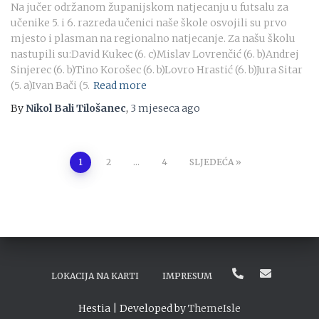
Na jučer održanom županijskom natjecanju u futsalu za
učenike 5. i 6. razreda učenici naše škole osvojili su prvo
mjesto i plasman na regionalno natjecanje. Za našu školu
nastupili su:David Kukec (6. c)Mislav Lovrenčić (6. b)Andrej
Sinjerec (6. b)Tino Korošec (6. b)Lovro Hrastić (6. b)Jura Sitar
(5. a)Ivan Bači (5.
Read more
By
Nikol Bali Tilošanec
,
3 mjeseca
ago
Brojevi
1
2
…
4
SLJEDEĆA
stranica
objava
LOKACIJA NA KARTI
IMPRESUM
Hestia | Developed by
ThemeIsle