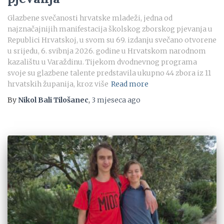
Glazbene svečanosti hrvatske mladeži, jedna od
najznačajnijih manifestacija školskog zborskog pjevanja u
Republici Hrvatskoj, u svom su 69. izdanju svečano otvorene
u srijedu, 6. svibnja 2026. godine u Hrvatskom narodnom
kazalištu u Varaždinu. Tijekom dvodnevnog programa
svoje su glazbene talente predstavila ukupno 44 zbora iz 11
hrvatskih županija, kroz više
Read more
By
Nikol Bali Tilošanec
,
3 mjeseca
ago