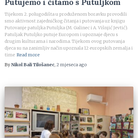
Putujemo i čitamo s Putuljkom
Tijekom 2. polugodišta u produženom boravku provodili
smo aktivnost zajedničkog čitanja i putovanja uz knjigu
Putovanje patuljka Putuljka (M. Galinec i A. Višnjić Jevtić).
Patuljak Putuljko putuje Europom i upoznaje djecu s
drugim kulturama i narodima. Tijekom ovog putovanja
djeca su na zanimljiv način upoznala 12 europskih zemalja i
time
Read more
By
Nikol Bali Tilošanec
,
2 mjeseca
ago