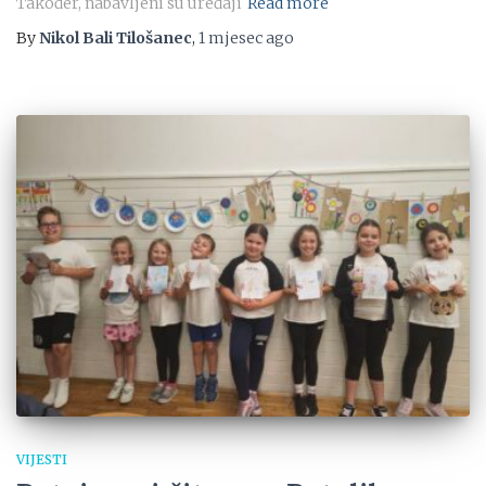
Također, nabavljeni su uređaji
Read more
By
Nikol Bali Tilošanec
,
1 mjesec
ago
VIJESTI