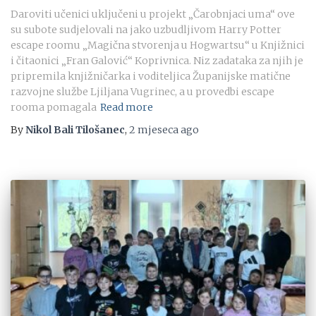
Daroviti učenici uključeni u projekt „Čarobnjaci uma“ ove
su subote sudjelovali na jako uzbudljivom Harry Potter
escape roomu „Magična stvorenja u Hogwartsu“ u Knjižnici
i čitaonici „Fran Galović“ Koprivnica. Niz zadataka za njih je
pripremila knjižničarka i voditeljica Županijske matične
razvojne službe Ljiljana Vugrinec, a u provedbi escape
rooma pomagala
Read more
By
Nikol Bali Tilošanec
,
2 mjeseca
ago