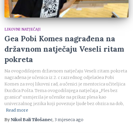
LIKOVNI NATJEČAJI
Gea Pobi Komes nagrađena na
državnom natječaju Veseli ritam
pokreta
Na ovogodišnjem državnom natječaju Veseli ritam pokreta
nagrađena je učenica iz 2. c razrednog odjelaGea Pobi
Komes za svoj likovni rad, a učenici je mentorica učiteljica
Đurđica Pošta. Tema ovogodišnjega natječaja „Ples bez
granica“ usmjerila je učenike na prikaz plesa kao
univerzalnog jezika koji povezuje ljude bez obzira na dob,
Read more
By
Nikol Bali Tilošanec
,
3 mjeseca
ago