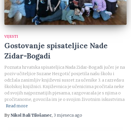
VIJESTI
Gostovanje spisateljice Nade
Zidar-Bogadi
Poznata hrvatska spisateljica Nada Zidar-Bogadi jučer je na
poziv učiteljice Suzane Hergotić posjetila našu školu i
održala zanimljiv književni susret za učenike 3. a razreda u
školskoj knjižnici. Književnica je učenicima pročitala neke
od svojih najpoznatijih pjesama, razgovarala je s njima o
pročitanome, govorila im je o svojim životnim iskustvima
Read more
By
Nikol Bali Tilošanec
,
3 mjeseca
ago