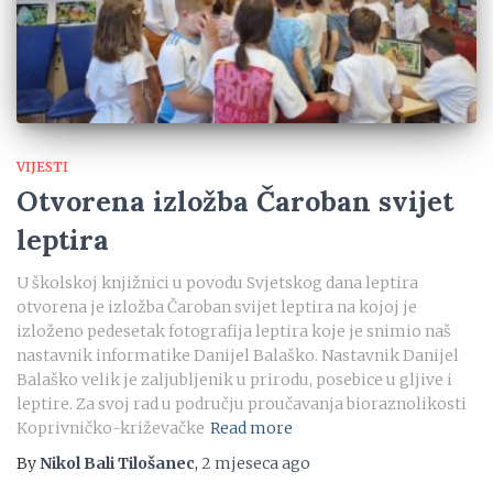
VIJESTI
Otvorena izložba Čaroban svijet
leptira
U školskoj knjižnici u povodu Svjetskog dana leptira
otvorena je izložba Čaroban svijet leptira na kojoj je
izloženo pedesetak fotografija leptira koje je snimio naš
nastavnik informatike Danijel Balaško. Nastavnik Danijel
Balaško velik je zaljubljenik u prirodu, posebice u gljive i
leptire. Za svoj rad u području proučavanja bioraznolikosti
Koprivničko-križevačke
Read more
By
Nikol Bali Tilošanec
,
2 mjeseca
ago