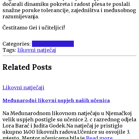
dočarali dinamiku pokreta i radost plesa te poslali
snažne poruke tolerancije, zajedništva i međusobnog
razumijevanja.
Čestitamo Gei i učiteljici!
Categories:
Likovni natječaji
Tags:
likovni natječaj
Related Posts
Likovni natječaji
Međunarodni likovni uspjeh naših učenica
Na Međunarodnom likovnom natječaju u Njemačkoj
velik uspjeh postigle su učenice 2. c razrednog odjela
Lora Barać i Judita Godek.Na natječaj je pristiglo
ukupno 1400 likovnih radova.Učenice su osvojile 3.
mjesto. Mentor učenicama bila je
Read more