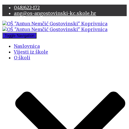
048/622-172
ang@os-angostovinski-kc.skole.hr
Toggle Navigation
Naslovnica
Vijesti iz škole
O školi