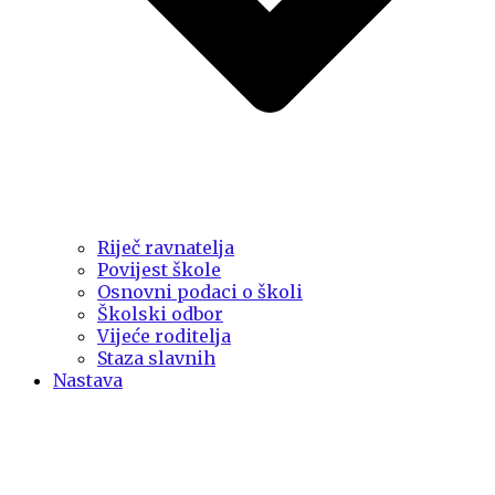
Riječ ravnatelja
Povijest škole
Osnovni podaci o školi
Školski odbor
Vijeće roditelja
Staza slavnih
Nastava