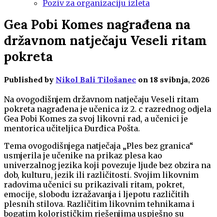
Poziv za organizaciju izleta
Gea Pobi Komes nagrađena na
državnom natječaju Veseli ritam
pokreta
Published by
Nikol Bali Tilošanec
on
18 svibnja, 2026
Na ovogodišnjem državnom natječaju Veseli ritam
pokreta nagrađena je učenica iz 2. c razrednog odjela
Gea Pobi Komes za svoj likovni rad, a učenici je
mentorica učiteljica Đurđica Pošta.
Tema ovogodišnjega natječaja „Ples bez granica“
usmjerila je učenike na prikaz plesa kao
univerzalnog jezika koji povezuje ljude bez obzira na
dob, kulturu, jezik ili različitosti. Svojim likovnim
radovima učenici su prikazivali ritam, pokret,
emocije, slobodu izražavanja i ljepotu različitih
plesnih stilova. Različitim likovnim tehnikama i
bogatim kolorističkim rješenjima uspješno su