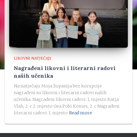
LIKOVNI NATJEČAJI
Nagrađeni likovni i literarni radovi
naših učenika
Na natječaju Moja županija bez korupcije
nagrađeni su likovni i literarni radovi naših
učenika. Nagrađeni likovni radovi: 1. mjesto Katja
Vlah, 2. c 2. mjesto Gea Pobi Komes, 2. c Nagrađeni
literarni radovi: 1. mjesto
Read more