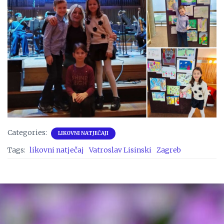
Categories:
LIKOVNI NATJEČAJI
Tags:
likovni natječaj
Vatroslav Lisinski
Zagreb