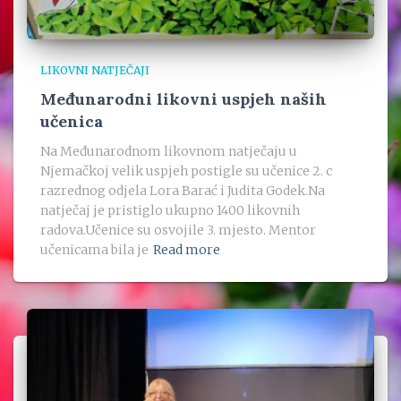
LIKOVNI NATJEČAJI
Međunarodni likovni uspjeh naših
učenica
Na Međunarodnom likovnom natječaju u
Njemačkoj velik uspjeh postigle su učenice 2. c
razrednog odjela Lora Barać i Judita Godek.Na
natječaj je pristiglo ukupno 1400 likovnih
radova.Učenice su osvojile 3. mjesto. Mentor
učenicama bila je
Read more