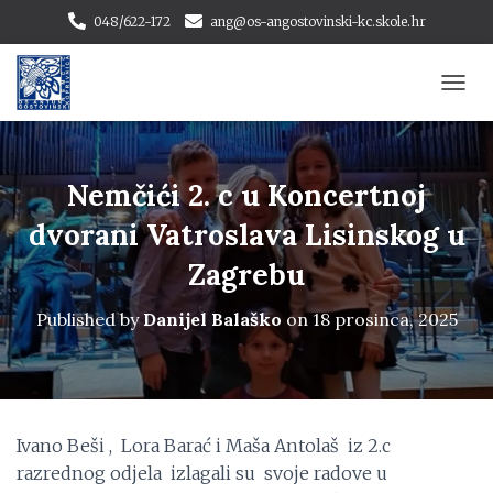
048/622-172
ang@os-angostovinski-kc.skole.hr
T
O
G
G
L
Nemčići 2. c u Koncertnoj
E
N
dvorani Vatroslava Lisinskog u
A
Zagrebu
V
I
G
Published by
Danijel Balaško
on
18 prosinca, 2025
A
T
I
O
N
Ivano Beši , Lora Barać i Maša Antolaš iz 2.c
razrednog odjela izlagali su svoje radove u