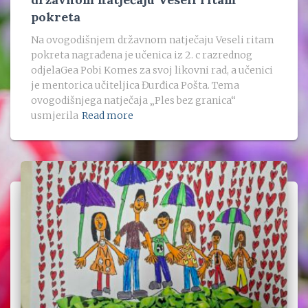
pokreta
Na ovogodišnjem državnom natječaju Veseli ritam
pokreta nagrađena je učenica iz 2. c razrednog
odjelaGea Pobi Komes za svoj likovni rad, a učenici
je mentorica učiteljica Đurđica Pošta. Tema
ovogodišnjega natječaja „Ples bez granica“
usmjerila
Read more