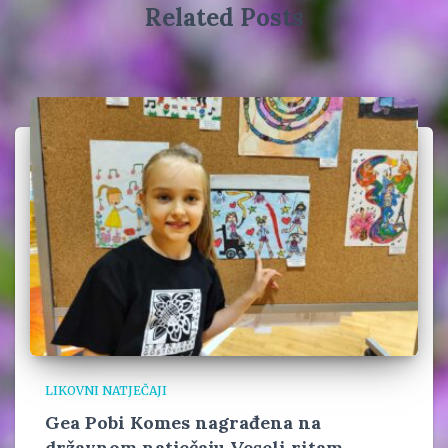
Related Posts
LIKOVNI NATJEČAJI
Gea Pobi Komes nagrađena na
državnom natječaju Veseli ritam