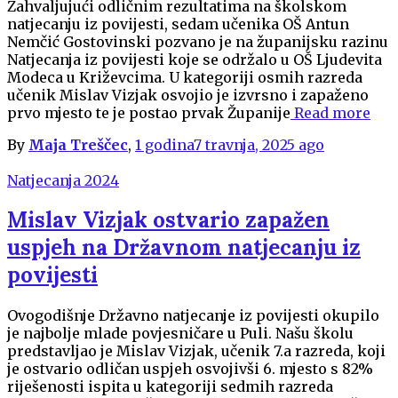
Zahvaljujući odličnim rezultatima na školskom
natjecanju iz povijesti, sedam učenika OŠ Antun
Nemčić Gostovinski pozvano je na županijsku razinu
Natjecanja iz povijesti koje se održalo u OŠ Ljudevita
Modeca u Križevcima. U kategoriji osmih razreda
učenik Mislav Vizjak osvojio je izvrsno i zapaženo
prvo mjesto te je postao prvak Županije
Read more
By
Maja Treščec
,
1 godina
7 travnja, 2025
ago
Natjecanja 2024
Mislav Vizjak ostvario zapažen
uspjeh na Državnom natjecanju iz
povijesti
Ovogodišnje Državno natjecanje iz povijesti okupilo
je najbolje mlade povjesničare u Puli. Našu školu
predstavljao je Mislav Vizjak, učenik 7.a razreda, koji
je ostvario odličan uspjeh osvojivši 6. mjesto s 82%
riješenosti ispita u kategoriji sedmih razreda