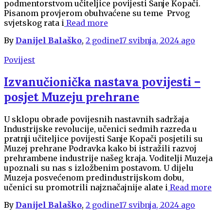
podmentorstvom učiteljice povijesti Sanje Kopači.
Pisanom provjerom obuhvaćene su teme Prvog
svjetskog rata i
Read more
By
Danijel Balaško
,
2 godine
17 svibnja, 2024
ago
Povijest
Izvanučionička nastava povijesti –
posjet Muzeju prehrane
U sklopu obrade povijesnih nastavnih sadržaja
Industrijske revolucije, učenici sedmih razreda u
pratnji učiteljice povijesti Sanje Kopači posjetili su
Muzej prehrane Podravka kako bi istražili razvoj
prehrambene industrije našeg kraja. Voditelji Muzeja
upoznali su nas s izložbenim postavom. U dijelu
Muzeja posvećenom predindustrijskom dobu,
učenici su promotrili najznačajnije alate i
Read more
By
Danijel Balaško
,
2 godine
17 svibnja, 2024
ago