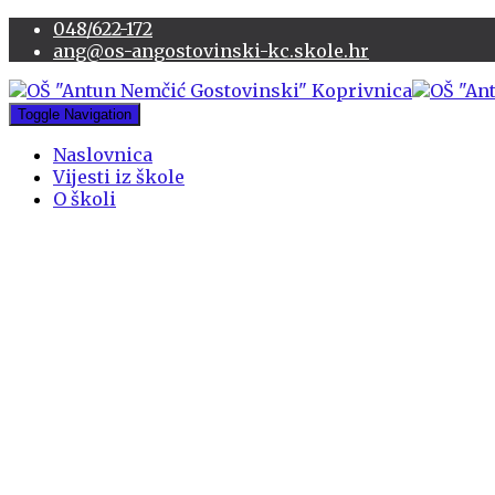
048/622-172
ang@os-angostovinski-kc.skole.hr
Toggle Navigation
Naslovnica
Vijesti iz škole
O školi