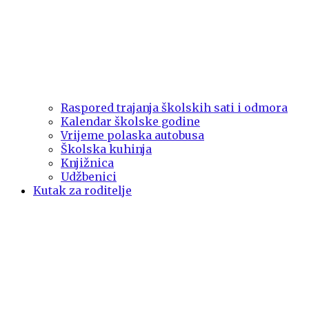
Raspored trajanja školskih sati i odmora
Kalendar školske godine
Vrijeme polaska autobusa
Školska kuhinja
Knjižnica
Udžbenici
Kutak za roditelje