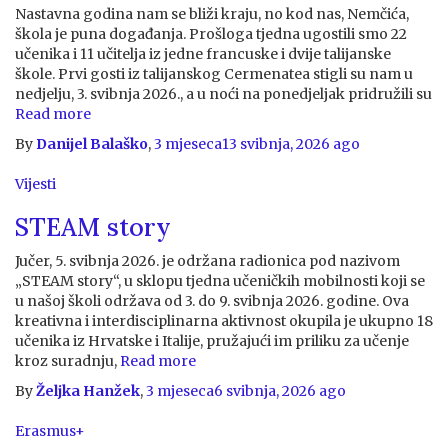
Nastavna godina nam se bliži kraju, no kod nas, Nemčića,
škola je puna događanja. Prošloga tjedna ugostili smo 22
učenika i 11 učitelja iz jedne francuske i dvije talijanske
škole. Prvi gosti iz talijanskog Cermenatea stigli su nam u
nedjelju, 3. svibnja 2026., a u noći na ponedjeljak pridružili su
Read more
By
Danijel Balaško
,
3 mjeseca
13 svibnja, 2026
ago
Vijesti
STEAM story
Jučer, 5. svibnja 2026. je održana radionica pod nazivom
„STEAM story“, u sklopu tjedna učeničkih mobilnosti koji se
u našoj školi održava od 3. do 9. svibnja 2026. godine. Ova
kreativna i interdisciplinarna aktivnost okupila je ukupno 18
učenika iz Hrvatske i Italije, pružajući im priliku za učenje
kroz suradnju,
Read more
By
Željka Hanžek
,
3 mjeseca
6 svibnja, 2026
ago
Erasmus+