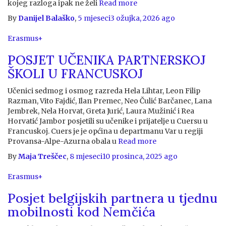
kojeg razloga ipak ne želi
Read more
By
Danijel Balaško
,
5 mjeseci
3 ožujka, 2026
ago
Erasmus+
POSJET UČENIKA PARTNERSKOJ
ŠKOLI U FRANCUSKOJ
Učenici sedmog i osmog razreda Hela Lihtar, Leon Filip
Razman, Vito Fajdić, Ilan Premec, Neo Čulić Barčanec, Lana
Jembrek, Nela Horvat, Greta Jurić, Laura Mužinić i Rea
Horvatić Jambor posjetili su učenike i prijatelje u Cuersu u
Francuskoj. Cuers je je općina u departmanu Var u regiji
Provansa-Alpe-Azurna obala u
Read more
By
Maja Treščec
,
8 mjeseci
10 prosinca, 2025
ago
Erasmus+
Posjet belgijskih partnera u tjednu
mobilnosti kod Nemčića