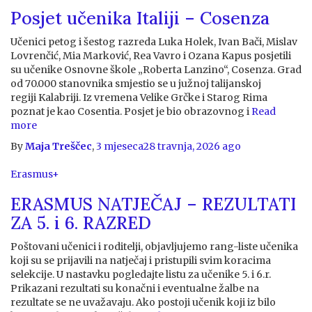
Posjet učenika Italiji – Cosenza
Učenici petog i šestog razreda Luka Holek, Ivan Bači, Mislav
Lovrenčić, Mia Marković, Rea Vavro i Ozana Kapus posjetili
su učenike Osnovne škole „Roberta Lanzino“, Cosenza. Grad
od 70.000 stanovnika smjestio se u južnoj talijanskoj
regiji Kalabriji. Iz vremena Velike Grčke i Starog Rima
poznat je kao Cosentia. Posjet je bio obrazovnog i
Read
more
By
Maja Treščec
,
3 mjeseca
28 travnja, 2026
ago
Erasmus+
ERASMUS NATJEČAJ – REZULTATI
ZA 5. i 6. RAZRED
Poštovani učenici i roditelji, objavljujemo rang-liste učenika
koji su se prijavili na natječaj i pristupili svim koracima
selekcije. U nastavku pogledajte listu za učenike 5. i 6.r.
Prikazani rezultati su konačni i eventualne žalbe na
rezultate se ne uvažavaju. Ako postoji učenik koji iz bilo