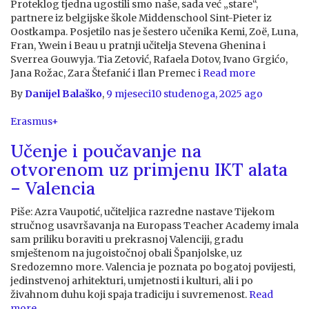
Proteklog tjedna ugostili smo naše, sada već „stare“,
partnere iz belgijske škole Middenschool Sint-Pieter iz
Oostkampa. Posjetilo nas je šestero učenika Kemi, Zoë, Luna,
Fran, Ywein i Beau u pratnji učitelja Stevena Ghenina i
Sverrea Gouwyja. Tia Zetović, Rafaela Dotov, Ivano Grgićo,
Jana Rožac, Zara Štefanić i Ilan Premec i
Read more
By
Danijel Balaško
,
9 mjeseci
10 studenoga, 2025
ago
Erasmus+
Učenje i poučavanje na
otvorenom uz primjenu IKT alata
– Valencia
Piše: Azra Vaupotić, učiteljica razredne nastave Tijekom
stručnog usavršavanja na Europass Teacher Academy imala
sam priliku boraviti u prekrasnoj Valenciji, gradu
smještenom na jugoistočnoj obali Španjolske, uz
Sredozemno more. Valencia je poznata po bogatoj povijesti,
jedinstvenoj arhitekturi, umjetnosti i kulturi, ali i po
živahnom duhu koji spaja tradiciju i suvremenost.
Read
more