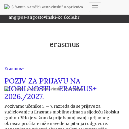
048/622-172
Toggle
ang@os-angostovinski-kc.skole.hr
Navigation
erasmus
Erasmus+
POZIV ZA PRIJAVU NA
MOBILNOSTI – ERASMUS+
2026./2027.
Pozivamo učenike 5. – 7. razreda da se prijave za
sudjelovanje u Erasmus mobilnostima za sljedeću školsku
godinu. Vrlo je važno da prije ispunjavanja prijavnog
obrasca pročitate niže navedena pitanja i odgovore.