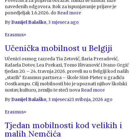
Poveznica za prijavni obrazac nalazi se unutar niže
navedenih odgovora. Rok za ispunjavanje prijave je
ponedjeljak 1.6.2026. do
Read more
By
Danijel Balaško
,
3 mjeseca
ago
Erasmus+
Učenička mobilnost u Belgiji
Učenici osmog razreda Tia Zetović, Ilaria Preradović,
Rafaela Dotov, Lea Prekazi, Tomo Ištvanović i Ivano Grgić
tjedan 20. – 24. travnja 2026. proveli su u Belgiji kod naših
„starih” Erasmus partnera – škole Sint-Pieter u gradiću
Oostkampu. Cilj mobilnosti bio je upoznati njihov školski
sustav, kulturu, zemlju te steći nova
Read more
By
Danijel Balaško
,
3 mjeseca
21 svibnja, 2026
ago
Erasmus+
Tjedan mobilnosti kod velikih i
malih Nemčića