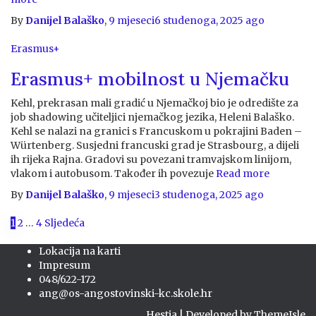
By
Danijel Balaško
,
9 mjeseci
6 studenoga, 2025
ago
Erasmus+
Erasmus+ mobilnost u Njemačku
Kehl, prekrasan mali gradić u Njemačkoj bio je odredište za
job shadowing učiteljici njemačkog jezika, Heleni Balaško.
Kehl se nalazi na granici s Francuskom u pokrajini Baden –
Würtenberg. Susjedni francuski grad je Strasbourg, a dijeli
ih rijeka Rajna. Gradovi su povezani tramvajskom linijom,
vlakom i autobusom. Također ih povezuje
Read more
By
Danijel Balaško
,
9 mjeseci
3 studenoga, 2025
ago
Brojevi
1
2
…
4
Sljedeća
stranica
Lokacija na karti
objava
Impresum
048/622-172
ang@os-angostovinski-kc.skole.hr
Hestia | Developed by
ThemeIsle