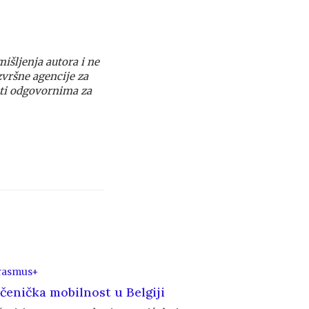
ca
išljenja autora i ne
zvršne agencije za
ti odgovornima za
rasmus+
čenička mobilnost u Belgiji