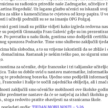
enicima su radionicu priredile naše Zadrugarke, učiteljice 
rtina Hegedušić. Uz laganu glazbu učenici su iskazali svoj 
vira za slike s kamenčićima te cvjetova od krep-papira. U 
osti i učitelji podružili su se na imanju OPG Požgaj.
enici gosti imali su prilike vidjeti kako izgleda redovna n
je su posjetili Gimnaziju Fran Galović gdje su im prezentir
. Po povratku u našu školu, gostima smo dodijelili certifikat
og sponzora Podravke. Time smo službeno zaključili tjeda
ma bila slobodna, a to su vrijeme iskoristili da se zbliže 
m domaćinima. Rastanak je nekim teško pao, no sigurni sm
go.
ostima za učenike, dvije francuske i tri talijanske učitelji
gica. Tako su dobile uvid u nastavu matematike, informatike,
og te produženog boravka. Ujedno smo podijelili informaci
Francuske i Italije te uočili zajednička obilježja, ali i znač
osti zaključili smo učeničke mobilnosti ove školske godi
ike predmetne nastave da će se natječaj za idući školsku g
, stoga redovito pratite obavijesti na stranicama škole.
 pogledati ovdje:
TJEDAN MOBILNOSTI – 5-26