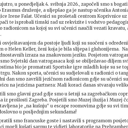
ujutro, u ponedjeljak 4. svibnja 2026., započeli smo s bog
o Erasmus druženje, a uljepšao ga je nastup učenika Anton
ice Irene Falat. Učenici su prošetali centrom Koprivnice uz
opači te isprobali timski rad uz rekvizite i vodstvo pedagogi
o radionicom na kojoj su svi učenici naučili vezati kravatu
.
 osvještavanjem da postoje ljudi koji su suočeni s određe
 o Helen Keller, ženi koja je bila slijepa i gluhonijema. N
 jednostavnih izraza na znakovnom jeziku. Posjetom vatro
i smo Svjetski dan vatrogasaca koji se obilježavao diljem svi
ostima bio je promatrati Sportske igre mladih koje su se to
gu. Nakon sporta, učenici su sudjelovali u radionici o tan
dni dan smo završili jezičnom radionicom gdje su učenici su
ovicu na jezicima partnera: Mali koraci danas stvaraju veli
ili smo glavni grad gdje smo u šetnji sa zagrebačkom cop
 iz prošlosti Zagreba. Posjetili smo Muzej iluzija i Muzej 
tavljena je „na kušnju“ u escape roomovima gdje su svi timo
doslovno u posljednjim sekundama!
tpratili smo francuske goste i nastavili s programom posjet
ici mogli kušati sarmu te vidjeti laboratorije na Prehramb