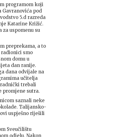
atim programom koji
ia Gavranovića pod
 vodstvo 5.d razreda
nje Katarine Križić.
, a za uspomenu su
nim preprekama, a to
a radionici smo
gasnom domu u
jeta dan ranije.
ga dana odvijale na
gramima učitelja
radnički trebali
ke promjene sutra.
rnicom saznali neke
čokolade. Talijansko-
vi uspješno riješili
om Sveučilištu
enom odjelu. Nakon