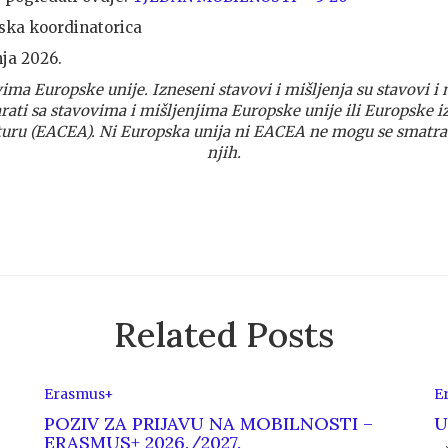
Kobaš, školska koordinatori
nja 2026.
ima Europske unije. Izneseni stavovi i mišljenja su stavovi i m
ati sa stavovima i mišljenjima Europske unije ili Europske i
turu (EACEA).
Ni Europska unija ni EACEA ne mogu se smatra
njih.
Related Posts
Erasmus+
E
POZIV ZA PRIJAVU NA MOBILNOSTI –
U
ERASMUS+ 2026./2027.