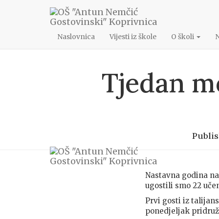
048/622-172
ang@os-angostovinski-kc.skole.hr
Naslovnica
Vijesti iz škole
O školi
Tjedan mo
Publi
Nastavna godina nam
ugostili smo 22 učeni
Prvi gosti iz talija
ponedjeljak pridruži