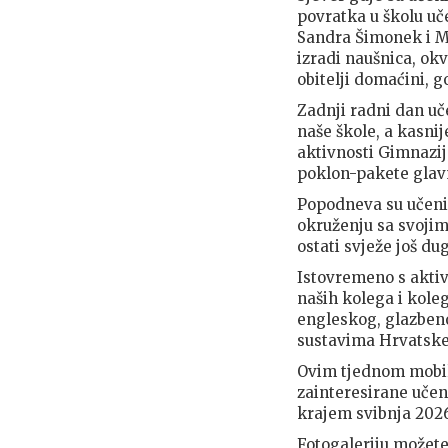
povratka u školu uč
Sandra Šimonek i Ma
izradi naušnica, ok
obitelji domaćini, g
Zadnji radni dan uč
naše škole, a kasni
aktivnosti Gimnazije
poklon-pakete glavn
Popodneva su učenici
okruženju sa svoji
ostati svježe još du
Istovremeno s aktivn
naših kolega i kole
engleskog, glazben
sustavima Hrvatske, 
Ovim tjednom mobiln
zainteresirane učen
krajem svibnja 2026.
Fotogaleriju možete