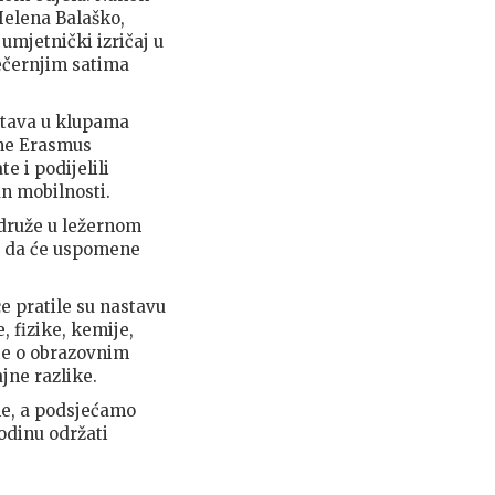
Helena Balaško,
umjetnički izričaj u
večernjim satima
astava u klupama
ane Erasmus
e i podijelili
n mobilnosti.
i druže u ležernom
o da će uspomene
ce pratile su nastavu
 fizike, kemije,
je o obrazovnim
ajne razlike.
ne, a podsjećamo
odinu održati