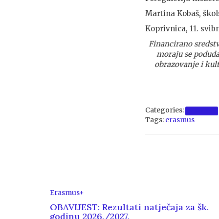
Martina 
Koprivnica, 11. svib
Financirano sredstv
moraju se podudar
obrazovanje i kul
Categories:
Erasmus+
Tags:
erasmus
Erasmus+
OBAVIJEST: Rezultati natječaja za šk.
godinu 2026./2027.