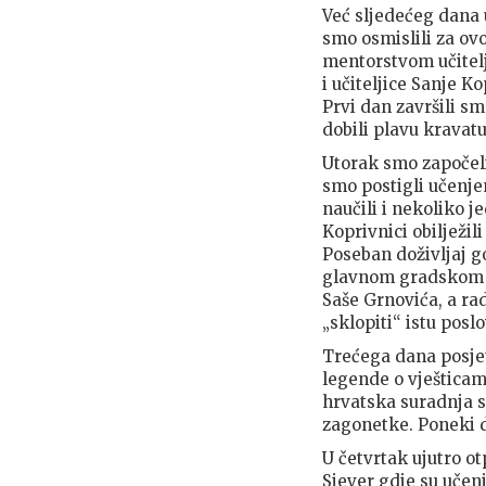
Već sljedećeg dana 
smo osmislili za ov
mentorstvom učitelj
i učiteljice Sanje K
Prvi dan završili sm
dobili plavu kravatu
Utorak smo započeli
smo postigli učenjem
naučili i nekoliko
Koprivnici obilježil
Poseban doživljaj g
glavnom gradskom tr
Saše Grnovića, a ra
„sklopiti“ istu posl
Trećega dana posjet
legende o vješticama
hrvatska suradnja s
zagonetke. Poneki 
U četvrtak ujutro o
Sjever gdje su učen