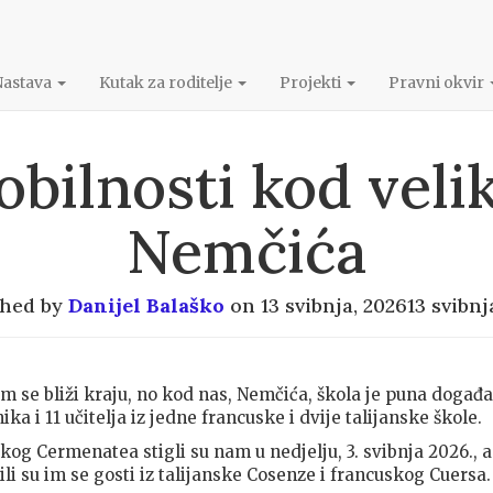
Nastava
Kutak za roditelje
Projekti
Pravni okvir
bilnosti kod velik
Nemčića
shed by
Danijel Balaško
on
13 svibnja, 2026
13 svibnj
 se bliži kraju, no kod nas, Nemčića, škola je puna događa
ka i 11 učitelja iz jedne francuske i dvije talijanske škole.
nskog Cermenatea stigli su nam u nedjelju, 3. svibnja 2026., a
li su im se gosti iz talijanske Cosenze i francuskog Cuersa.