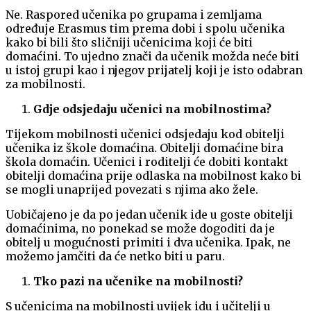
Ne. Raspored učenika po grupama i zemljama
određuje Erasmus tim prema dobi i spolu učenika
kako bi bili što sličniji učenicima koji će biti
domaćini. To ujedno znači da učenik možda neće biti
u istoj grupi kao i njegov prijatelj koji je isto odabran
za mobilnosti.
Gdje odsjedaju učenici na mobilnostima?
Tijekom mobilnosti učenici odsjedaju kod obitelji
učenika iz škole domaćina. Obitelji domaćine bira
škola domaćin. Učenici i roditelji će dobiti kontakt
obitelji domaćina prije odlaska na mobilnost kako bi
se mogli unaprijed povezati s njima ako žele.
Uobičajeno je da po jedan učenik ide u goste obitelji
domaćinima, no ponekad se može dogoditi da je
obitelj u mogućnosti primiti i dva učenika. Ipak, ne
možemo jamčiti da će netko biti u paru.
Tko pazi na učenike na mobilnosti?
S učenicima na mobilnosti uvijek idu i učitelji u