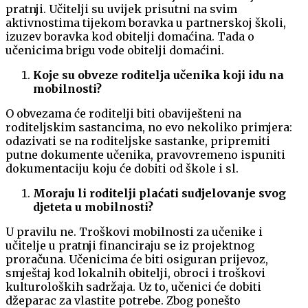
pratnji. Učitelji su uvijek prisutni na svim
aktivnostima tijekom boravka u partnerskoj školi,
izuzev boravka kod obitelji domaćina. Tada o
učenicima brigu vode obitelji domaćini.
Koje su obveze roditelja učenika koji idu na
mobilnosti?
O obvezama će roditelji biti obaviješteni na
roditeljskim sastancima, no evo nekoliko primjera:
odazivati se na roditeljske sastanke, pripremiti
putne dokumente učenika, pravovremeno ispuniti
dokumentaciju koju će dobiti od škole i sl.
Moraju li roditelji plaćati sudjelovanje svog
djeteta u mobilnosti?
U pravilu ne. Troškovi mobilnosti za učenike i
učitelje u pratnji financiraju se iz projektnog
proračuna. Učenicima će biti osiguran prijevoz,
smještaj kod lokalnih obitelji, obroci i troškovi
kulturoloških sadržaja. Uz to, učenici će dobiti
džeparac za vlastite potrebe. Zbog ponešto