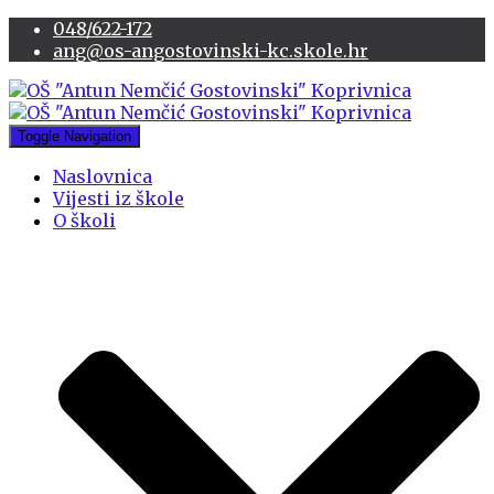
048/622-172
ang@os-angostovinski-kc.skole.hr
Toggle Navigation
Naslovnica
Vijesti iz škole
O školi