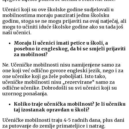
Učenici koji su ove školske godine sudjelovali u
mobilnostima moraju pauzirati jednu školsku
godinu, stoga se ne mogu prijaviti na ovaj natječaj, ali
mogu to učiniti iduće školske godine ako su tada još
naši učenici.
Moraju li učenici imati petice u školi, a
posebno iz engleskog, da bi se smjeli prijaviti
za mobilnost?
Ne. Učeničke mobilnosti nisu namijenjene samo za
one koji već odlično govore engleski jezik, nego i za
one učenike koji ga žele poboljšati. Isto tako,
učeničke mobilnosti nisu „rezervirane“ samo za
odlične učenike. Dobrodošli su svi učenici koji su
uzornog ponašanja.
Koliko traje učenička mobilnost? Je li učeniku
taj izostanak opravdan u školi?
Učeničke mobilnosti traju 4-5 radnih dana, plus dani
za putovanje do zemlje primateljice i natrag.