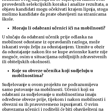
provedenih selekcijskih koraka i analize rezultata, a
objavu kandidati mogu očekivati krajem lipnja, stoga
molimo kandidate da prate obavijesti na stranicama
škole.
Moraju li odabrani učenici ići na mobilnosti?
U slučaju da odabrani učenik prije odlaska na
mobilnost odustane iz opravdanih razloga, može
iskazati svoju želju za odustajanjem. Uzmite u obzir
da odustajanje nakon što se kupe avionske karte nije
moguće, osim u situacijama ozbiljnijih zdravstvenih
ili obiteljskih okolnosti.
Koje su obveze učenika koji sudjeluju u
mobilnostima?
Sudjelovanje u ovom projektu ne podrazumijeva
samo putovanje na mobilnosti. Učenici koji su
odabrani za sudjelovanje u mobilnostima imaju
određene obveze prije, tijekom i nakon mobilnosti i
obvezni su ih pravovremeno ispunjavati. O svim
obavezama učenici i roditelji će biti obaviješteni na