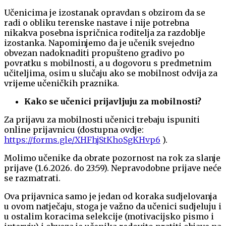
Učenicima je izostanak opravdan s obzirom da se
radi o obliku terenske nastave i nije potrebna
nikakva posebna ispričnica roditelja za razdoblje
izostanka. Napominjemo da je učenik svejedno
obvezan nadoknaditi propušteno gradivo po
povratku s mobilnosti, a u dogovoru s predmetnim
učiteljima, osim u slučaju ako se mobilnost odvija za
vrijeme učeničkih praznika.
Kako se učenici prijavljuju za mobilnosti?
Za prijavu za mobilnosti učenici trebaju ispuniti
online prijavnicu (dostupna ovdje:
https://forms.gle/XHFhjStKhoSgKHvp6
).
Molimo učenike da obrate pozornost na rok za slanje
prijave (1.6.2026. do 23:59). Nepravodobne prijave neće
se razmatrati.
Ova prijavnica samo je jedan od koraka sudjelovanja
u ovom natječaju, stoga je važno da učenici sudjeluju i
u ostalim koracima selekcije (motivacijsko pismo i