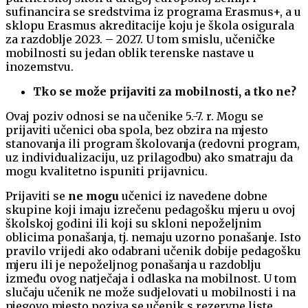
sufinancira se sredstvima iz programa Erasmus+, a u
sklopu Erasmus akreditacije koju je škola osigurala
za razdoblje 2023. – 2027. U tom smislu, učeničke
mobilnosti su jedan oblik terenske nastave u
inozemstvu.
Tko se može prijaviti za mobilnosti, a tko ne?
Ovaj poziv odnosi se na učenike 5.-7. r. Mogu se
prijaviti učenici oba spola, bez obzira na mjesto
stanovanja ili program školovanja (redovni program,
uz individualizaciju, uz prilagodbu) ako smatraju da
mogu kvalitetno ispuniti prijavnicu.
Prijaviti se
ne mogu
učenici iz navedene dobne
skupine koji imaju izrečenu pedagošku mjeru u ovoj
školskoj godini ili koji su skloni nepoželjnim
oblicima ponašanja, tj. nemaju uzorno ponašanje. Isto
pravilo vrijedi ako odabrani učenik dobije pedagošku
mjeru ili je nepoželjnog ponašanja u razdoblju
između ovog natječaja i odlaska na mobilnost. U tom
slučaju učenik ne može sudjelovati u mobilnosti i na
njegovo mjesto poziva se učenik s rezervne liste.