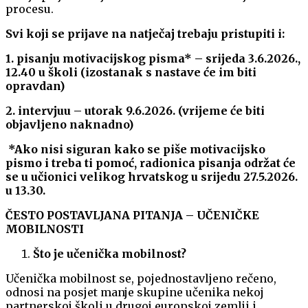
procesu.
Svi koji se prijave na natječaj trebaju pristupiti i:
1. pisanju motivacijskog pisma* – srijeda 3.6.2026.,
12.40 u školi (izostanak s nastave će im biti
opravdan)
2. intervjuu – utorak 9.6.2026. (vrijeme će biti
objavljeno naknadno)
*Ako nisi siguran kako se piše motivacijsko
pismo i treba ti pomoć, radionica pisanja održat će
se u učionici velikog hrvatskog u srijedu 27.5.2026.
u 13.30.
ČESTO POSTAVLJANA PITANJA – UČENIČKE
MOBILNOSTI
Što je učenička mobilnost?
Učenička mobilnost se, pojednostavljeno rečeno,
odnosi na posjet manje skupine učenika nekoj
partnerskoj školi u drugoj europskoj zemlji i