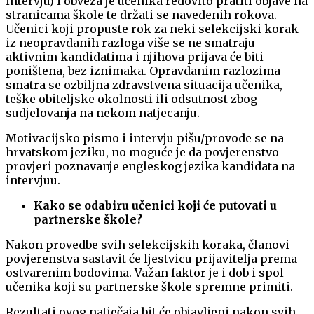
intervju) i obveza je učenika redovito pratiti objave na
stranicama škole te držati se navedenih rokova.
Učenici koji propuste rok za neki selekcijski korak
iz neopravdanih razloga više se ne smatraju
aktivnim kandidatima i njihova prijava će biti
poništena, bez iznimaka. Opravdanim razlozima
smatra se ozbiljna zdravstvena situacija učenika,
teške obiteljske okolnosti ili odsutnost zbog
sudjelovanja na nekom natjecanju.
Motivacijsko pismo i intervju pišu/provode se na
hrvatskom jeziku, no moguće je da povjerenstvo
provjeri poznavanje engleskog jezika kandidata na
intervjuu.
Kako se odabiru učenici koji će putovati u
partnerske škole?
Nakon provedbe svih selekcijskih koraka, članovi
povjerenstva sastavit će ljestvicu prijavitelja prema
ostvarenim bodovima. Važan faktor je i dob i spol
učenika koji su partnerske škole spremne primiti.
Rezultati ovog natječaja bit će objavljeni nakon svih