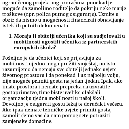
ograničenog projektnog proračuna, ponekad je
moguće da zamolimo roditelje da pokriju neke manje
troškove (npr. polica putnog osiguranja). Uzmite u
obzir da nismo u mogućnosti financirati obnavljanje
isteklih putnih dokumenata.
Moraju li obitelji učenika koji su sudjelovali u
mobilnosti ugostiti učenika iz partnerskih
europskih škola?
Poželjno je da učenici koji se prijavljuju za
mobilnosti ujedno mogu pružiti smještaj, no isto
razumijemo da nemaju sve obitelji jednake uvjete
životnog prostora i da ponekad, i uz najbolju volju,
nije moguće primiti gosta na jedan tjedan. Ipak, ako
imate prostora i nemate prepreka da uzvratite
gostoprimstvo, time biste uvelike olakšali
organizaciju tjedna mobilnosti u našoj školi.
Dovoljno je osigurati gostu ležaj te doručak i večeru.
Ako ipak nemate tehničke uvjete primiti gosta,
zamolit ćemo vas da nam pomognete potražiti
zamjenske domaćine.