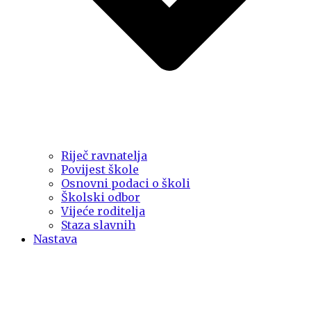
Riječ ravnatelja
Povijest škole
Osnovni podaci o školi
Školski odbor
Vijeće roditelja
Staza slavnih
Nastava