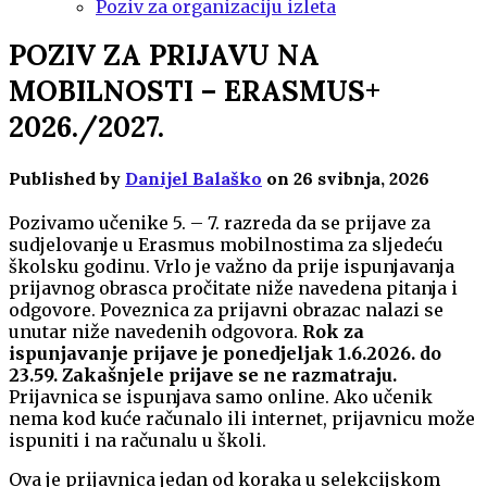
Poziv za organizaciju izleta
POZIV ZA PRIJAVU NA
MOBILNOSTI – ERASMUS+
2026./2027.
Published by
Danijel Balaško
on
26 svibnja, 2026
Pozivamo učenike 5. – 7. razreda da se prijave za
sudjelovanje u Erasmus mobilnostima za sljedeću
školsku godinu. Vrlo je važno da prije ispunjavanja
prijavnog obrasca pročitate niže navedena pitanja i
odgovore. Poveznica za prijavni obrazac nalazi se
unutar niže navedenih odgovora.
Rok za
ispunjavanje prijave je ponedjeljak 1.6.2026. do
23.59. Zakašnjele prijave se ne razmatraju.
Prijavnica se ispunjava samo online. Ako učenik
nema kod kuće računalo ili internet, prijavnicu može
ispuniti i na računalu u školi.
Ova je prijavnica jedan od koraka u selekcijskom