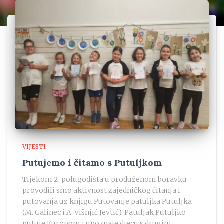
VIJESTI
Putujemo i čitamo s Putuljkom
Tijekom 2. polugodišta u produženom boravku
provodili smo aktivnost zajedničkog čitanja i
putovanja uz knjigu Putovanje patuljka Putuljka
(M. Galinec i A. Višnjić Jevtić). Patuljak Putuljko
putuje Europom i upoznaje djecu s drugim