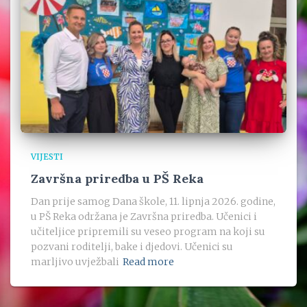
VIJESTI
Završna priredba u PŠ Reka
Dan prije samog Dana škole, 11. lipnja 2026. godine,
u PŠ Reka održana je Završna priredba. Učenici i
učiteljice pripremili su veseo program na koji su
pozvani roditelji, bake i djedovi. Učenici su
marljivo uvježbali
Read more