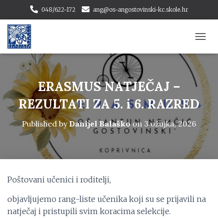
048/622-172
ang@os-angostovinski-kc.skole.hr
T
O
G
G
L
ERASMUS NATJEČAJ –
E
N
REZULTATI ZA 5. i 6. RAZRED
A
V
Published by
Danijel Balaško
on
3 ožujka, 2026
I
G
A
T
I
O
Poštovani učenici i roditelji,
N
objavljujemo rang-liste učenika koji su se prijavili na
natječaj i pristupili svim koracima selekcije.