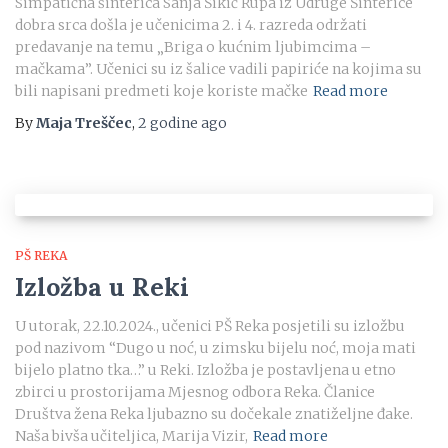
Simpatična šinterica Sanja Šikić Rupa iz Udruge Šinterice
dobra srca došla je učenicima 2. i 4. razreda održati
predavanje na temu „Briga o kućnim ljubimcima –
mačkama”. Učenici su iz šalice vadili papiriće na kojima su
bili napisani predmeti koje koriste mačke
Read more
By
Maja Treščec
,
2 godine
ago
PŠ REKA
Izložba u Reki
U utorak, 22.10.2024., učenici PŠ Reka posjetili su izložbu
pod nazivom “Dugo u noć, u zimsku bijelu noć, moja mati
bijelo platno tka…” u Reki. Izložba je postavljena u etno
zbirci u prostorijama Mjesnog odbora Reka. Članice
Društva žena Reka ljubazno su dočekale znatiželjne đake.
Naša bivša učiteljica, Marija Vizir,
Read more