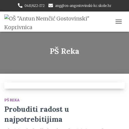
048/622-172
ang@os-angostovinski-kc.skole.hr
TOGG
NAVI
PŠ Reka
PŠ REKA
Probuditi radost u
najpotrebitijima