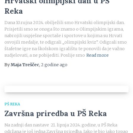
Hrvatski olimpijski dan u PŠ
Reka
Dana 10.rujna 2024. obilježili smo Hrvatski olimpijski dan.
Prisjetili smo se onoga što znamo o Olimpijskim igrama,
nabrojili uspješne sportaše i sportove u kojima su Hrvati
osvojili medalje, te odigrali „olimpijski kviz”. Odigrali smo
štafetne igre na školskom igralištu te ponovili da je važno
sudjelovati, a ne pobijediti. Poslije smo
Read more
By
Maja Treščec
,
2 godine
ago
PŠ REKA
Završna priredba u PŠ Reka
Na zadnji dan nastave 21. lipnja 2024. godine, u PŠ Reka
održana je još jedna Završna priredba. Iako je bio jako topao