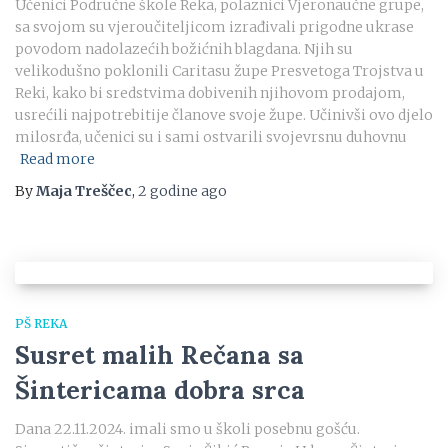
Učenici Područne škole Reka, polaznici Vjeronaučne grupe,
sa svojom su vjeroučiteljicom izrađivali prigodne ukrase
povodom nadolazećih božićnih blagdana. Njih su
velikodušno poklonili Caritasu župe Presvetoga Trojstva u
Reki, kako bi sredstvima dobivenih njihovom prodajom,
usrećili najpotrebitije članove svoje župe. Učinivši ovo djelo
milosrđa, učenici su i sami ostvarili svojevrsnu duhovnu
Read more
By
Maja Treščec
,
2 godine
ago
PŠ REKA
Susret malih Rečana sa
Šintericama dobra srca
Dana 22.11.2024. imali smo u školi posebnu gošću.