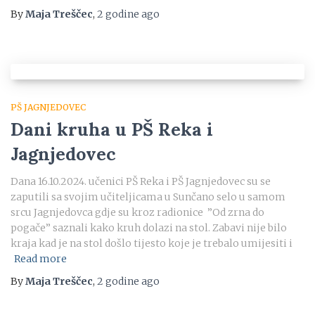
By
Maja Treščec
,
2 godine
ago
PŠ JAGNJEDOVEC
Dani kruha u PŠ Reka i
Jagnjedovec
Dana 16.10.2024. učenici PŠ Reka i PŠ Jagnjedovec su se
zaputili sa svojim učiteljicama u Sunčano selo u samom
srcu Jagnjedovca gdje su kroz radionice ”Od zrna do
pogače” saznali kako kruh dolazi na stol. Zabavi nije bilo
kraja kad je na stol došlo tijesto koje je trebalo umijesiti i
Read more
By
Maja Treščec
,
2 godine
ago