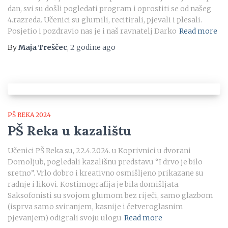
dan, svi su došli pogledati program i oprostiti se od našeg
4.razreda. Učenici su glumili, recitirali, pjevali i plesali.
Posjetio i pozdravio nas je i naš ravnatelj Darko
Read more
By
Maja Treščec
,
2 godine
ago
PŠ REKA 2024
PŠ Reka u kazalištu
Učenici PŠ Reka su, 22.4.2024. u Koprivnici u dvorani
Domoljub, pogledali kazališnu predstavu “I drvo je bilo
sretno”. Vrlo dobro i kreativno osmišljeno prikazane su
radnje i likovi. Kostimografija je bila domišljata.
Saksofonisti su svojom glumom bez riječi, samo glazbom
(isprva samo sviranjem, kasnije i četveroglasnim
pjevanjem) odigrali svoju ulogu
Read more