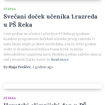
PŠ REKA
Svečani doček učenika 1.razreda
u PŠ Reka
I ove godine su učenici i učiteljice PŠ Reka prigodnim
kratkim programom dočekali učenike prvog razreda. U
našu školu stiglo je deset novih đaka, a kroz četiri godine
vodit će ih njihova učiteljica Ivana Srček. Srdačnu
dobrodošlicu i uspješnu novu školsku godinu zaželio nam je
naš ravnatelj Darko Sočev te
Read more
By
Maja Treščec
,
2 godine
ago
PŠ REKA