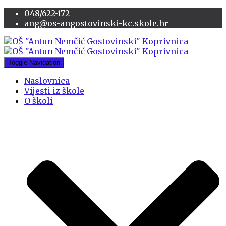
048/622-172
ang@os-angostovinski-kc.skole.hr
Toggle Navigation
Naslovnica
Vijesti iz škole
O školi