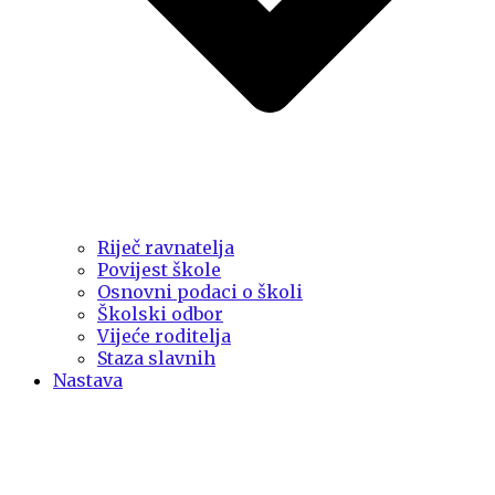
Riječ ravnatelja
Povijest škole
Osnovni podaci o školi
Školski odbor
Vijeće roditelja
Staza slavnih
Nastava