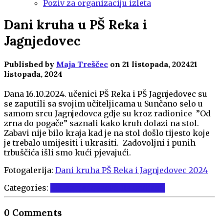
Poziv za organizaciju izleta
Dani kruha u PŠ Reka i
Jagnjedovec
Published by
Maja Treščec
on
21 listopada, 2024
21
listopada, 2024
Dana 16.10.2024. učenici PŠ Reka i PŠ Jagnjedovec su
se zaputili sa svojim učiteljicama u Sunčano selo u
samom srcu Jagnjedovca gdje su kroz radionice ”Od
zrna do pogače” saznali kako kruh dolazi na stol.
Zabavi nije bilo kraja kad je na stol došlo tijesto koje
je trebalo umijesiti i ukrasiti. Zadovoljni i punih
trbuščića išli smo kući pjevajući.
Fotogalerija:
Dani kruha PŠ Reka i Jagnjedovec 2024
Categories:
PŠ Jagnjedovec
PŠ Reka
Vijesti
0 Comments