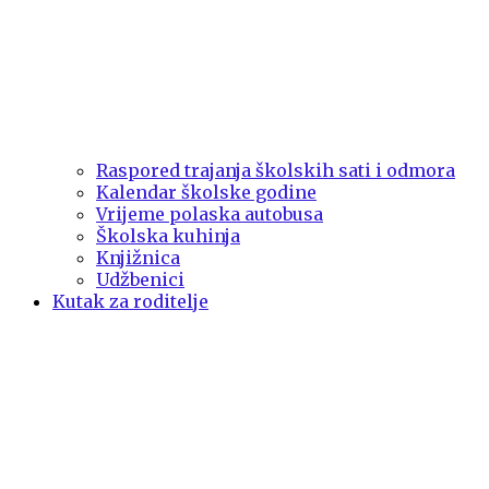
Raspored trajanja školskih sati i odmora
Kalendar školske godine
Vrijeme polaska autobusa
Školska kuhinja
Knjižnica
Udžbenici
Kutak za roditelje