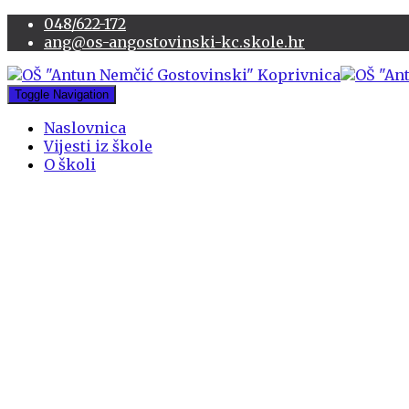
048/622-172
ang@os-angostovinski-kc.skole.hr
Toggle Navigation
Naslovnica
Vijesti iz škole
O školi