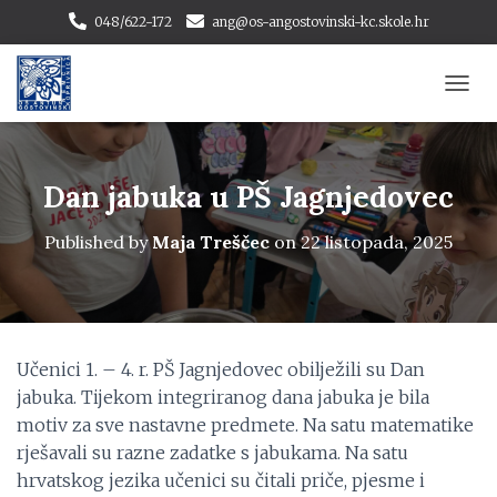
048/622-172
ang@os-angostovinski-kc.skole.hr
T
O
G
G
L
Dan jabuka u PŠ Jagnjedovec
E
N
Published by
Maja Treščec
on
22 listopada, 2025
A
V
I
G
A
T
Učenici 1. – 4. r. PŠ Jagnjedovec obilježili su Dan
I
jabuka. Tijekom integriranog dana jabuka je bila
O
N
motiv za sve nastavne predmete. Na satu matematike
rješavali su razne zadatke s jabukama. Na satu
hrvatskog jezika učenici su čitali priče, pjesme i