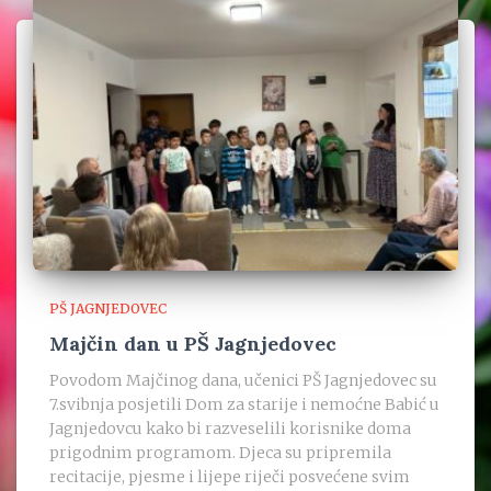
PŠ JAGNJEDOVEC
Majčin dan u PŠ Jagnjedovec
Povodom Majčinog dana, učenici PŠ Jagnjedovec su
7.svibnja posjetili Dom za starije i nemoćne Babić u
Jagnjedovcu kako bi razveselili korisnike doma
prigodnim programom. Djeca su pripremila
recitacije, pjesme i lijepe riječi posvećene svim