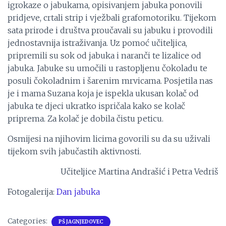
igrokaze o jabukama, opisivanjem jabuka ponovili
pridjeve, crtali strip i vježbali grafomotoriku. Tijekom
sata prirode i društva proučavali su jabuku i provodili
jednostavnija istraživanja. Uz pomoć učiteljica,
pripremili su sok od jabuka i naranči te lizalice od
jabuka. Jabuke su umočili u rastopljenu čokoladu te
posuli čokoladnim i šarenim mrvicama. Posjetila nas
je i mama Suzana koja je ispekla ukusan kolač od
jabuka te djeci ukratko ispričala kako se kolač
priprema. Za kolač je dobila čistu peticu.
Osmijesi na njihovim licima govorili su da su uživali
tijekom svih jabučastih aktivnosti.
Učiteljice Martina Andrašić i Petra Vedriš
Fotogalerija:
Dan jabuka
Categories:
PŠ JAGNJEDOVEC