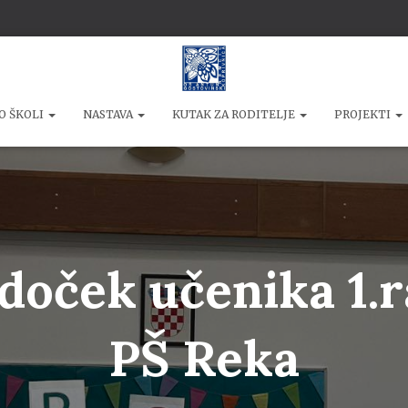
O ŠKOLI
NASTAVA
KUTAK ZA RODITELJE
PROJEKTI
doček učenika 1.
PŠ Reka