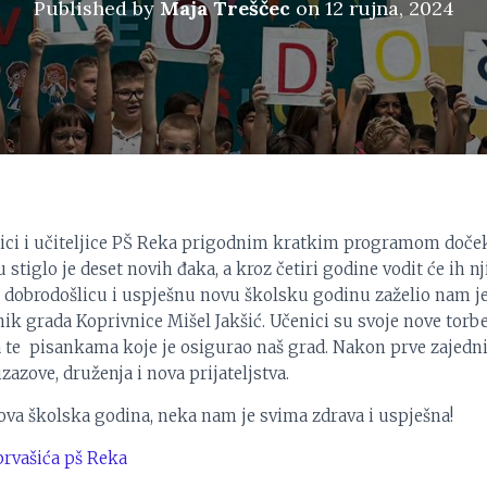
Published by
Maja Treščec
on
12 rujna, 2024
nici i učiteljice PŠ Reka prigodnim kratkim programom doče
 stiglo je deset novih đaka, a kroz četiri godine vodit će ih nj
u dobrodošlicu i uspješnu novu školsku godinu zaželio nam je
ik grada Koprivnice Mišel Jakšić. Učenici su svoje nove torb
 te pisankama koje je osigurao naš grad. Nakon prve zajednič
azove, druženja i nova prijateljstva.
nova školska godina, neka nam je svima zdrava i uspješna!
rvašića pš Reka