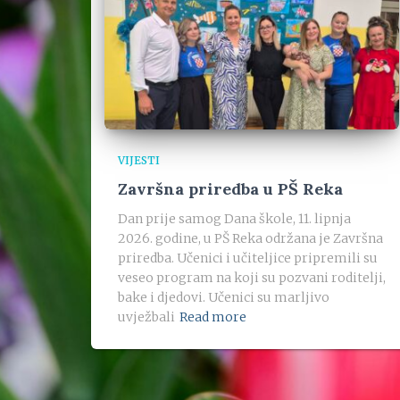
VIJESTI
Završna priredba u PŠ Reka
Dan prije samog Dana škole, 11. lipnja
2026. godine, u PŠ Reka održana je Završna
priredba. Učenici i učiteljice pripremili su
veseo program na koji su pozvani roditelji,
bake i djedovi. Učenici su marljivo
uvježbali
Read more