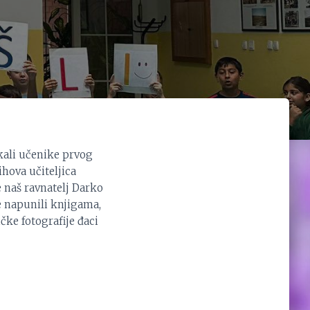
kali učenike prvog
ihova učiteljica
 naš ravnatelj Darko
e napunili knjigama,
ke fotografije đaci