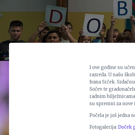
I ove godine su uče
razreda. U našu školu
Ivana Srček. Srdačn
Sočev te gradonačeln
radnim bilježnicama
su spremni za nove iz
Počela je još jedna 
Fotogalerija:
Doček p