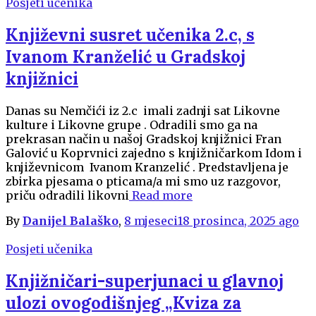
Posjeti učenika
Književni susret učenika 2.c, s
Ivanom Kranželić u Gradskoj
knjižnici
Danas su Nemčići iz 2.c imali zadnji sat Likovne
kulture i Likovne grupe . Odradili smo ga na
prekrasan način u našoj Gradskoj knjižnici Fran
Galović u Koprvnici zajedno s knjižničarkom Idom i
književnicom Ivanom Kranzelić . Predstavljena je
zbirka pjesama o pticama/a mi smo uz razgovor,
priču odradili likovni
Read more
By
Danijel Balaško
,
8 mjeseci
18 prosinca, 2025
ago
Posjeti učenika
Knjižničari-superjunaci u glavnoj
ulozi ovogodišnjeg „Kviza za