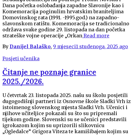
Dana početka oslobađanja zapadne Slavonije kao i
Komemoracija poginulim hrvatskim braniteljima
Domovinskog rata (1991. -1995.god.) na zapadno-
slavonskom ratištu. Komemoracija se tradicionalno
održava svake godine 29. listopada na dan početka
strateške vojne operacije „Orkan
Read more
By
Danijel Balaško
,
9 mjeseci
1 studenoga, 2025
ago
Posjeti učenika
Čitanje ne poznaje granice
2025./2026.
U četvrtak 23. listopada 2025. našu su školu posjetili
dugogodišnji partneri iz Osnovne škole Sladki Vrh iz
istoimenog slovenskog mjesta Sladki Vrh. Učenici i
njihove učiteljice pokazali su što su pripremali
tijekom godine. Slovenski su se učenici predstavili
igrokazom kojim su uprizorili slikovnicu
„Ogledalce“ Grigora Viteza te kamišibajem kojim su