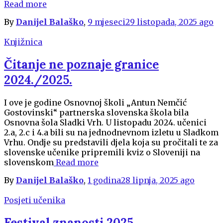
Read more
By
Danijel Balaško
,
9 mjeseci
29 listopada, 2025
ago
Knjižnica
Čitanje ne poznaje granice
2024./2025.
I ove je godine Osnovnoj školi „Antun Nemčić
Gostovinski“ partnerska slovenska škola bila
Osnovna šola Sladki Vrh. U listopadu 2024. učenici
2.a, 2.c i 4.a bili su na jednodnevnom izletu u Sladkom
Vrhu. Ondje su predstavili djela koja su pročitali te za
slovenske učenike pripremili kviz o Sloveniji na
slovenskom
Read more
By
Danijel Balaško
,
1 godina
28 lipnja, 2025
ago
Posjeti učenika
Festival znanosti 2025