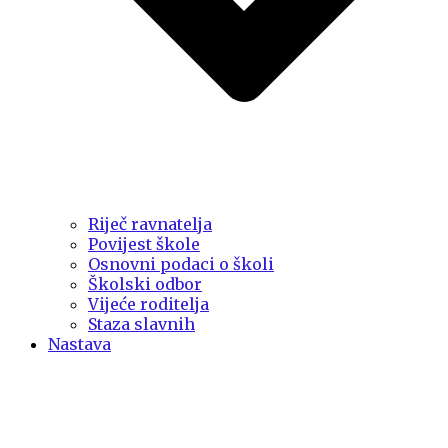
Riječ ravnatelja
Povijest škole
Osnovni podaci o školi
Školski odbor
Vijeće roditelja
Staza slavnih
Nastava