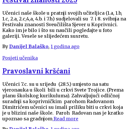
Učenici naše škole u pratnji svojih učiteljica (1.a, 1.b,
1.c, 2.a, 2.c,4,a, 4.b. i 7.b.) sudjelovali su 7. i 8. svibnja na
Festivalu znanosti Sveučilišta Sjever u Koprivnici.
Kako im je bilo i što su naučili pogledajte u foto
galeriji. Vesele se slijedećem susretu.
By
Danijel Balaško
,
1 godina
ago
Posjeti učenika
Pravoslavni kršćani
Učenici 7.c. su u srijedu (28.5.) umjesto na satu
vjeronauka u školi bili u crkvi Svete Trojice. (Prema
planu školskog kurikuluma). Zahvaljujući odličnoj
suradnji sa koprivničkim parohom Radovanom
Dimitrićem učenici su imali priliku biti u crkvi koja
je u blizini naše škole. Paroh Radovan nas je kratko
upoznao sa gradnjom
Read more
By
Danijel Balaško
,
1 godina
ago