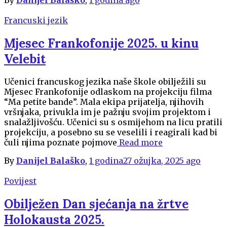
Francuski jezik
Mjesec Frankofonije 2025. u kinu
Velebit
Učenici francuskog jezika naše škole obilježili su
Mjesec Frankofonije odlaskom na projekciju filma
“Ma petite bande”. Mala ekipa prijatelja, njihovih
vršnjaka, privukla im je pažnju svojim projektom i
snalažljivošću. Učenici su s osmijehom na licu pratili
projekciju, a posebno su se veselili i reagirali kad bi
čuli njima poznate pojmove
Read more
By
Danijel Balaško
,
1 godina
27 ožujka, 2025
ago
Povijest
Obilježen Dan sjećanja na žrtve
Holokausta 2025.