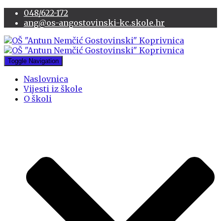
048/622-172
ang@os-angostovinski-kc.skole.hr
Toggle Navigation
Naslovnica
Vijesti iz škole
O školi