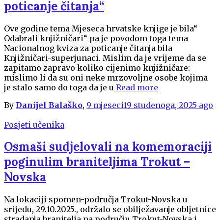
poticanje čitanja“
Ove godine tema Mjeseca hrvatske knjige je bila“
Odabrali knjižničari“ pa je povodom toga tema
Nacionalnog kviza za poticanje čitanja bila
Knjižničari-superjunaci. Mislim da je vrijeme da se
zapitamo zapravo koliko cijenimo knjižničare:
mislimo li da su oni neke mrzovoljne osobe kojima
je stalo samo do toga da je u
Read more
By
Danijel Balaško
,
9 mjeseci
19 studenoga, 2025
ago
Posjeti učenika
Osmaši sudjelovali na komemoraciji
poginulim braniteljima Trokut –
Novska
Na lokaciji spomen-područja Trokut-Novska u
srijedu, 29.10.2025., održalo se obilježavanje obljetnice
stradanja branitelja na području Trokut-Novska i