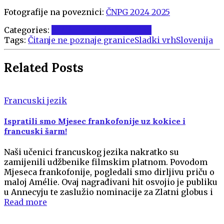
Fotografije na poveznici:
ČNPG 2024 2025
Categories:
Knjižnica
Posjeti učenika
Tags:
Čitanje ne poznaje granice
Sladki vrh
Slovenija
Related Posts
Francuski jezik
Ispratili smo Mjesec frankofonije uz kokice i
francuski šarm!
Naši učenici francuskog jezika nakratko su
zamijenili udžbenike filmskim platnom. Povodom
Mjeseca frankofonije, pogledali smo dirljivu priču o
maloj Amélie. Ovaj nagrađivani hit osvojio je publiku
u Annecyju te zaslužio nominacije za Zlatni globus i
Read more