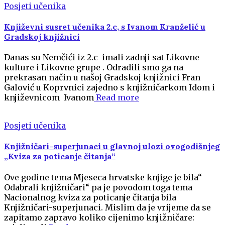
Posjeti učenika
Književni susret učenika 2.c, s Ivanom Kranželić u
Gradskoj knjižnici
Danas su Nemčići iz 2.c imali zadnji sat Likovne
kulture i Likovne grupe . Odradili smo ga na
prekrasan način u našoj Gradskoj knjižnici Fran
Galović u Koprvnici zajedno s knjižničarkom Idom i
književnicom Ivanom
Read more
Posjeti učenika
Knjižničari-superjunaci u glavnoj ulozi ovogodišnjeg
„Kviza za poticanje čitanja“
Ove godine tema Mjeseca hrvatske knjige je bila“
Odabrali knjižničari“ pa je povodom toga tema
Nacionalnog kviza za poticanje čitanja bila
Knjižničari-superjunaci. Mislim da je vrijeme da se
zapitamo zapravo koliko cijenimo knjižničare: