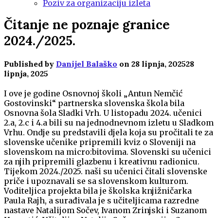
Poziv za organizaciju izleta
Čitanje ne poznaje granice
2024./2025.
Published by
Danijel Balaško
on
28 lipnja, 2025
28
lipnja, 2025
I ove je godine Osnovnoj školi „Antun Nemčić
Gostovinski“ partnerska slovenska škola bila
Osnovna šola Sladki Vrh. U listopadu 2024. učenici
2.a, 2.c i 4.a bili su na jednodnevnom izletu u Sladkom
Vrhu. Ondje su predstavili djela koja su pročitali te za
slovenske učenike pripremili kviz o Sloveniji na
slovenskom na micro:bitovima. Slovenski su učenici
za njih pripremili glazbenu i kreativnu radionicu.
Tijekom 2024./2025. naši su učenici čitali slovenske
priče i upoznavali se sa slovenskom kulturom.
Voditeljica projekta bila je školska knjižničarka
Paula Rajh, a surađivala je s učiteljicama razredne
nastave Natalijom Sočev, Ivanom Zrinjski i Suzanom