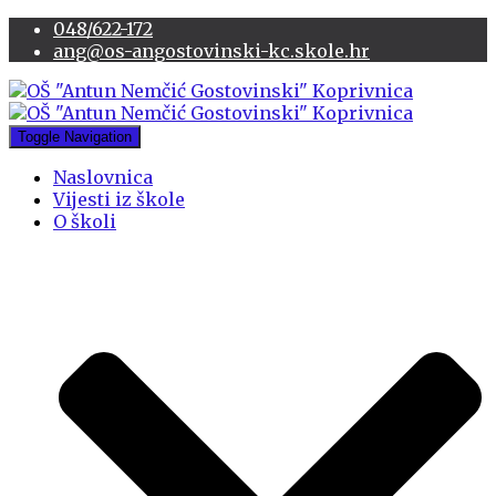
048/622-172
ang@os-angostovinski-kc.skole.hr
Toggle Navigation
Naslovnica
Vijesti iz škole
O školi