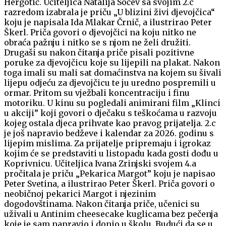
Hergotić. Učiteljica Natalija Sočev sa svojim 2.c
razredom izabrala je priču „U blizini živi djevojčica“
koju je napisala Ida Mlakar Črnič, a ilustrirao Peter
Škerl. Priča govori o djevojčici na koju nitko ne
obraća pažnju i nitko se s njom ne želi družiti.
Drugaši su nakon čitanja priče pisali pozitivne
poruke za djevojčicu koje su lijepili na plakat. Nakon
toga imali su mali sat domaćinstva na kojem su šivali
lijepu odjeću za djevojčicu te ju uredno pospremili u
ormar. Pritom su vježbali koncentraciju i finu
motoriku. U kinu su pogledali animirani film „Klinci
u akciji” koji govori o dječaku s teškoćama u razvoju
kojeg ostala djeca prihvate kao pravog prijatelja. 2.c
je još napravio bedževe i kalendar za 2026. godinu s
lijepim mislima. Za prijatelje pripremaju i igrokaz
kojim će se predstaviti u listopadu kada gosti dođu u
Koprivnicu. Učiteljica Ivana Zrinjski svojem 4.a
pročitala je priču „Pekarica Margot” koju je napisao
Peter Svetina, a ilustrirao Peter Škerl. Priča govori o
neobičnoj pekarici Margot i njezinim
dogodovštinama. Nakon čitanja priče, učenici su
uživali u Antinim cheesecake kuglicama bez pečenja
koje je sam napravio i donio u školu. Budući da se u