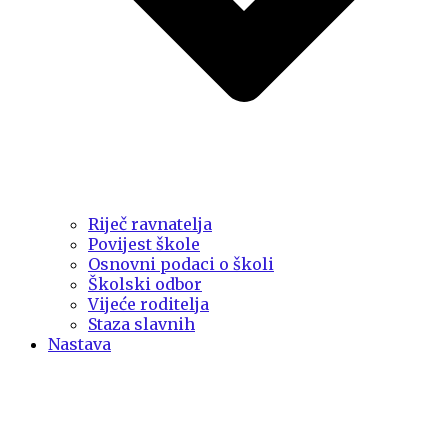
Riječ ravnatelja
Povijest škole
Osnovni podaci o školi
Školski odbor
Vijeće roditelja
Staza slavnih
Nastava