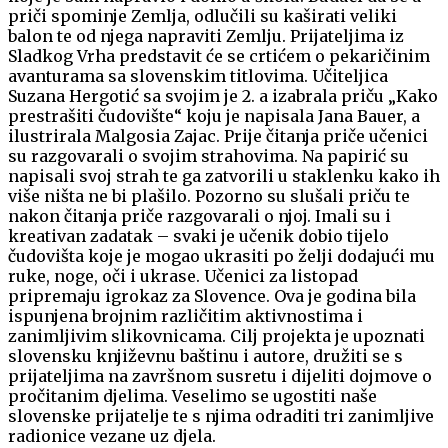
priči spominje Zemlja, odlučili su kaširati veliki
balon te od njega napraviti Zemlju. Prijateljima iz
Sladkog Vrha predstavit će se crtićem o pekaričinim
avanturama sa slovenskim titlovima. Učiteljica
Suzana Hergotić sa svojim je 2. a izabrala priču „Kako
prestrašiti čudovište“ koju je napisala Jana Bauer, a
ilustrirala Malgosia Zajac. Prije čitanja priče učenici
su razgovarali o svojim strahovima. Na papirić su
napisali svoj strah te ga zatvorili u staklenku kako ih
više ništa ne bi plašilo. Pozorno su slušali priču te
nakon čitanja priče razgovarali o njoj. Imali su i
kreativan zadatak – svaki je učenik dobio tijelo
čudovišta koje je mogao ukrasiti po želji dodajući mu
ruke, noge, oči i ukrase. Učenici za listopad
pripremaju igrokaz za Slovence. Ova je godina bila
ispunjena brojnim različitim aktivnostima i
zanimljivim slikovnicama. Cilj projekta je upoznati
slovensku književnu baštinu i autore, družiti se s
prijateljima na završnom susretu i dijeliti dojmove o
pročitanim djelima. Veselimo se ugostiti naše
slovenske prijatelje te s njima odraditi tri zanimljive
radionice vezane uz djela.