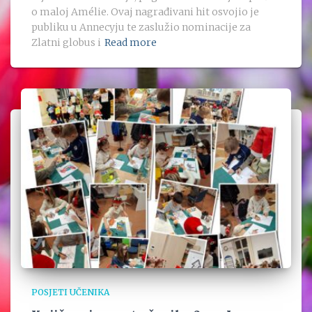
o maloj Amélie. Ovaj nagrađivani hit osvojio je
publiku u Annecyju te zaslužio nominacije za
Zlatni globus i
Read more
POSJETI UČENIKA