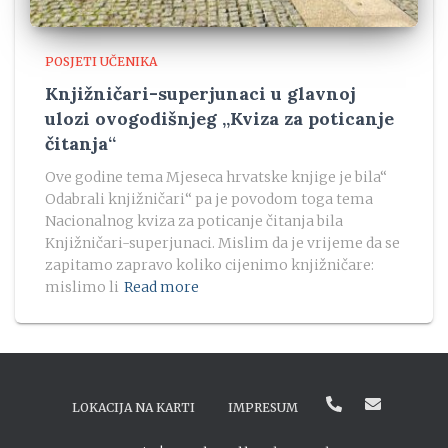
POSJETI UČENIKA
Knjižničari-superjunaci u glavnoj
ulozi ovogodišnjeg „Kviza za poticanje
čitanja“
Ove godine tema Mjeseca hrvatske knjige je bila“
Odabrali knjižničari“ pa je povodom toga tema
Nacionalnog kviza za poticanje čitanja bila
Knjižničari-superjunaci. Mislim da je vrijeme da se
zapitamo zapravo koliko cijenimo knjižničare:
mislimo li
Read more
LOKACIJA NA KARTI
IMPRESUM