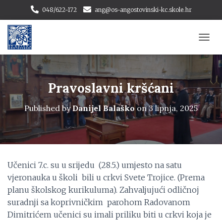
048/622-172
ang@os-angostovinski-kc.skole.hr
T
O
G
G
L
Pravoslavni kršćani
E
N
Published by
Danijel Balaško
on
3 lipnja, 2025
A
V
I
G
A
T
Učenici 7.c. su u srijedu (28.5.) umjesto na satu
I
vjeronauka u školi bili u crkvi Svete Trojice. (Prema
O
N
planu školskog kurikuluma). Zahvaljujući odličnoj
suradnji sa koprivničkim parohom Radovanom
Dimitrićem učenici su imali priliku biti u crkvi koja je