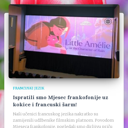
FRANCUSKI JEZIK
Ispratili smo Mjesec frankofonije uz
kokice i francuski šarm!
Naši učenici francuskog jezika nakratko su
zamijenili udžbenike filmskim platnom. Povodom
Mjeseca frankofonije, pogledali smo dirljivu priču