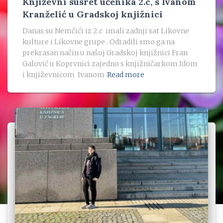
Književni susret učenika 2.c, s Ivanom
Kranželić u Gradskoj knjižnici
Danas su Nemčići iz 2.c imali zadnji sat Likovne
kulture i Likovne grupe . Odradili smo ga na
prekrasan način u našoj Gradskoj knjižnici Fran
Galović u Koprvnici zajedno s knjižničarkom Idom
i književnicom Ivanom
Read more