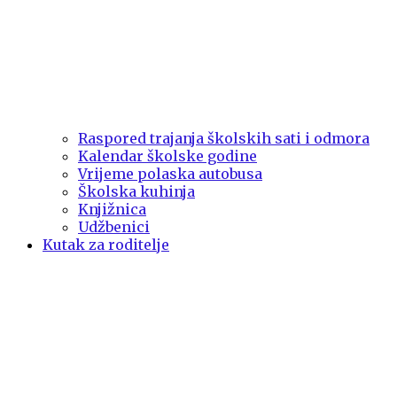
Raspored trajanja školskih sati i odmora
Kalendar školske godine
Vrijeme polaska autobusa
Školska kuhinja
Knjižnica
Udžbenici
Kutak za roditelje