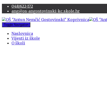
048/622-172
ang@os-angostovinski-kc.skole.hr
Toggle Navigation
Naslovnica
Vijesti iz škole
O školi