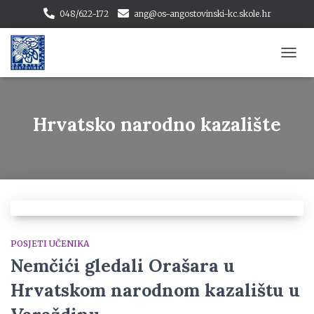
048/622-172
ang@os-angostovinski-kc.skole.hr
TOGG
NAVI
Hrvatsko narodno kazalište
POSJETI UČENIKA
Nemčići gledali Orašara u
Hrvatskom narodnom kazalištu u