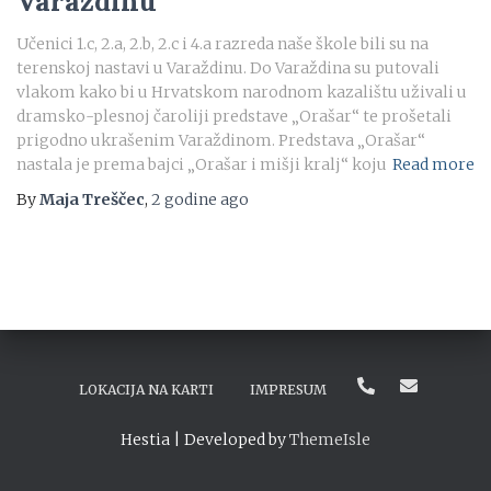
Varaždinu
Učenici 1.c, 2.a, 2.b, 2.c i 4.a razreda naše škole bili su na
terenskoj nastavi u Varaždinu. Do Varaždina su putovali
vlakom kako bi u Hrvatskom narodnom kazalištu uživali u
dramsko-plesnoj čaroliji predstave „Orašar“ te prošetali
prigodno ukrašenim Varaždinom. Predstava „Orašar“
nastala je prema bajci „Orašar i mišji kralj“ koju
Read more
By
Maja Treščec
,
2 godine
ago
LOKACIJA NA KARTI
IMPRESUM
Hestia | Developed by
ThemeIsle