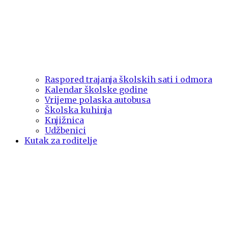
Raspored trajanja školskih sati i odmora
Kalendar školske godine
Vrijeme polaska autobusa
Školska kuhinja
Knjižnica
Udžbenici
Kutak za roditelje