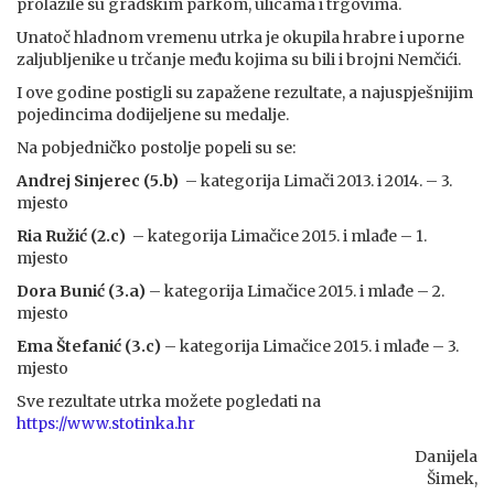
prolazile su gradskim parkom, ulicama i trgovima.
Unatoč hladnom vremenu utrka je okupila hrabre i uporne
zaljubljenike u trčanje među kojima su bili i brojni Nemčići.
I ove godine postigli su zapažene rezultate, a najuspješnijim
pojedincima dodijeljene su medalje.
Na pobjedničko postolje popeli su se:
Andrej Sinjerec (5.b)
– kategorija Limači 2013. i 2014. – 3.
mjesto
Ria Ružić (2.c)
– kategorija Limačice 2015. i mlađe – 1.
mjesto
Dora Bunić (3.a)
– kategorija Limačice 2015. i mlađe – 2.
mjesto
Ema Štefanić (3.c)
– kategorija Limačice 2015. i mlađe – 3.
mjesto
Sve rezultate utrka možete pogledati na
https://www.stotinka.hr
Danijela
Šimek,