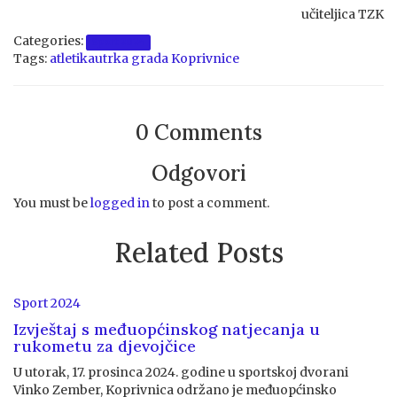
učiteljica TZK
Categories:
Sport 2024
Tags:
atletika
utrka grada Koprivnice
0 Comments
Odgovori
You must be
logged in
to post a comment.
Related Posts
Sport 2024
Izvještaj s međuopćinskog natjecanja u
rukometu za djevojčice
U utorak, 17. prosinca 2024. godine u sportskoj dvorani
Vinko Zember, Koprivnica održano je međuopćinsko