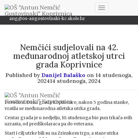
048/622-172
Toggle
ang@os-angostovinski-kc.skole.hr
Navigation
Nemčići sudjelovali na 42.
međunarodnoj atletskoj utrci
grada Koprivnice
Published by
Danijel Balaško
on
14 studenoga,
2024
14 studenoga, 2024
Povodom Dana grada Koprivnice, nakon 5 godina stanke,
vratila se međunarodna atletska utrka grada.
Centar grada je u nedjelju, 10. studenoga bio pun trkača svih
uzrasta, od predškolaraca pa do veterana.
Start i cilj utrke bili su na Zrinskom trgu, a staze utrka