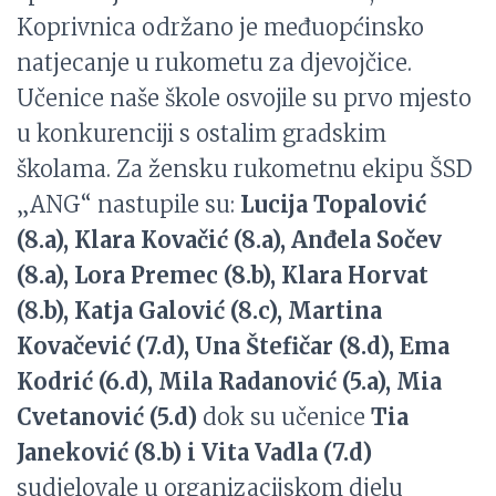
Koprivnica održano je međuopćinsko
natjecanje u rukometu za djevojčice.
Učenice naše škole osvojile su prvo mjesto
u konkurenciji s ostalim gradskim
školama. Za žensku rukometnu ekipu ŠSD
„ANG“ nastupile su:
Lucija Topalović
(8.a), Klara Kovačić (8.a), Anđela Sočev
(8.a), Lora Premec (8.b), Klara Horvat
(8.b), Katja Galović (8.c), Martina
Kovačević (7.d), Una Štefičar (8.d), Ema
Kodrić (6.d), Mila Radanović (5.a), Mia
Cvetanović (5.d)
dok su učenice
Tia
Janeković (8.b) i Vita Vadla (7.d)
sudjelovale u organizacijskom djelu