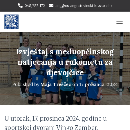
048/622-172
ang@os-angostovinski-kc.skole.hr
T
O
G
G
L
Izvještaj s međuopćinskog
E
N
natjecanja u rukometu za
A
djevojčice
V
I
G
Published by
Maja Treščec
on
17 prosinca, 2024
A
T
I
O
N
U utorak, 17. prosinca 2024. godine u
sportskoj dvorani Vinko Zember,