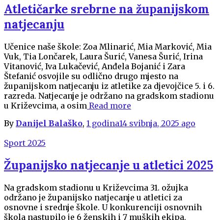
Atletičarke srebrne na županijskom
natjecanju
Učenice naše škole: Zoa Mlinarić, Mia Marković, Mia
Vuk, Tia Lončarek, Laura Šurić, Vanesa Šurić, Irina
Vitanović, Iva Lukačević, Anđela Bojanić i Zara
Štefanić osvojile su odlično drugo mjesto na
županijskom natjecanju iz atletike za djevojčice 5. i 6.
razreda. Natjecanje je održano na gradskom stadionu
u Križevcima, a osim
Read more
By
Danijel Balaško
,
1 godina
14 svibnja, 2025
ago
Sport 2025
Županijsko natjecanje u atletici 2025
Na gradskom stadionu u Križevcima 31. ožujka
održano je županijsko natjecanje u atletici za
osnovne i srednje škole. U konkurenciji osnovnih
škola nastupilo je 6 ženskih i 7 muških ekipa.