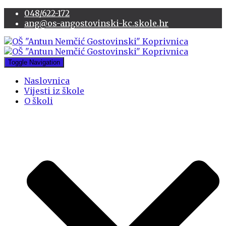
048/622-172
ang@os-angostovinski-kc.skole.hr
Toggle Navigation
Naslovnica
Vijesti iz škole
O školi