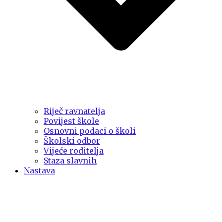
Riječ ravnatelja
Povijest škole
Osnovni podaci o školi
Školski odbor
Vijeće roditelja
Staza slavnih
Nastava