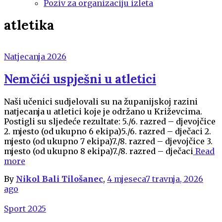
Poziv za organizaciju izleta
atletika
Natjecanja 2026
Nemčići uspješni u atletici
Naši učenici sudjelovali su na županijskoj razini
natjecanja u atletici koje je održano u Križevcima.
Postigli su sljedeće rezultate: 5./6. razred – djevojčice
2. mjesto (od ukupno 6 ekipa)5./6. razred – dječaci 2.
mjesto (od ukupno 7 ekipa)7./8. razred – djevojčice 3.
mjesto (od ukupno 8 ekipa)7./8. razred – dječaci
Read
more
By
Nikol Bali Tilošanec
,
4 mjeseca
7 travnja, 2026
ago
Sport 2025