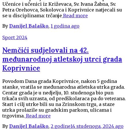
Učenice i učenici iz Križevaca, Sv. Ivana Žabna, Sv.
Petra Orehovca, Sokolovca i Koprivnice natjecali su
se u disciplinama: trčanje
Read more
By
Danijel Balaško
,
1 godina
ago
Sport 2024
Nemčići sudjelovali na 42.
međunarodnoj atletskoj utrci grada
Koprivnice
Povodom Dana grada Koprivnice, nakon 5 godina
stanke, vratila se međunarodna atletska utrka grada.
Centar grada je u nedjelju, 10. studenoga bio pun
trkača svih uzrasta, od predškolaraca pa do veterana.
Start i cilj utrke bili su na Zrinskom trgu, a staze
utrka prolazile su gradskim parkom, ulicama i
trgovima.
Read more
By
Danijel Balaško
,
2 godine
14 studenoga, 2024
ago