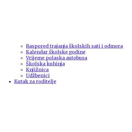
Raspored trajanja školskih sati i odmora
Kalendar školske godine
Vrijeme polaska autobusa
Školska kuhinja
Knjižnica
Udžbenici
Kutak za roditelje