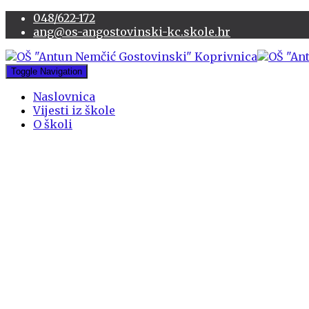
048/622-172
ang@os-angostovinski-kc.skole.hr
Toggle Navigation
Naslovnica
Vijesti iz škole
O školi