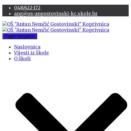
048/622-172
ang@os-angostovinski-kc.skole.hr
Toggle Navigation
Naslovnica
Vijesti iz škole
O školi