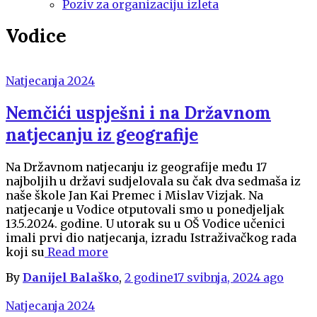
Poziv za organizaciju izleta
Vodice
Natjecanja 2024
Nemčići uspješni i na Državnom
natjecanju iz geografije
Na Državnom natjecanju iz geografije među 17
najboljih u državi sudjelovala su čak dva sedmaša iz
naše škole Jan Kai Premec i Mislav Vizjak. Na
natjecanje u Vodice otputovali smo u ponedjeljak
13.5.2024. godine. U utorak su u OŠ Vodice učenici
imali prvi dio natjecanja, izradu Istraživačkog rada
koji su
Read more
By
Danijel Balaško
,
2 godine
17 svibnja, 2024
ago
Natjecanja 2024