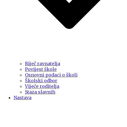
Riječ ravnatelja
Povijest škole
Osnovni podaci o školi
Školski odbor
Vijeće roditelja
Staza slavnih
Nastava