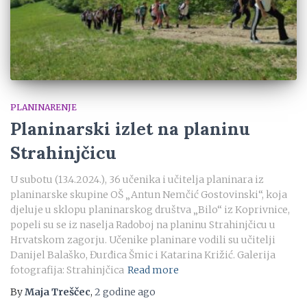
PLANINARENJE
Planinarski izlet na planinu
Strahinjčicu
U subotu (13.4.2024.), 36 učenika i učitelja planinara iz
planinarske skupine OŠ „Antun Nemčić Gostovinski“, koja
djeluje u sklopu planinarskog društva „Bilo“ iz Koprivnice,
popeli su se iz naselja Radoboj na planinu Strahinjčicu u
Hrvatskom zagorju. Učenike planinare vodili su učitelji
Danijel Balaško, Đurđica Šmic i Katarina Križić. Galerija
fotografija: Strahinjčica
Read more
By
Maja Treščec
,
2 godine
ago