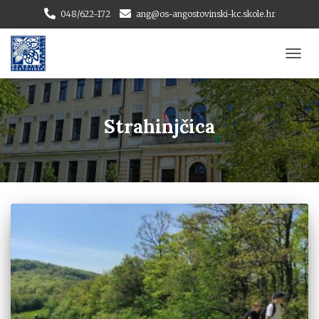
048/622-172
ang@os-angostovinski-kc.skole.hr
TOGG
NAVI
Strahinjčica