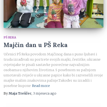
PŠ REKA
Majčin dan u PŠ Reka
Učenici PŠ Reka povodom Majčinog dana s puno ljubavi i
truda izrađivali su portrete svojih majki, čestitke, ukrasne
cvjetnjake te pisali sastavke posvećene najvažnijim
osobama u njihovim životima. S posebnom su pažnjom
umotavali cvijeće u ukrasne papire kako bi razveselili svoje
majke malim znakovima pažnje.Također su izradili i
posebne kupone
Read more
By
Maja Treščec
,
3 mjeseca
ago