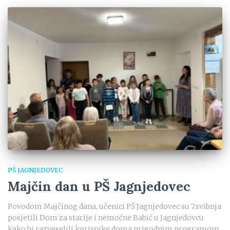
PŠ JAGNJEDOVEC
Majčin dan u PŠ Jagnjedovec
Povodom Majčinog dana, učenici PŠ Jagnjedovec su 7.svibnja
posjetili Dom za starije i nemoćne Babić u Jagnjedovcu
kako bi razveselili korisnike doma prigodnim programom.