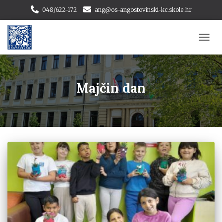
048/622-172
ang@os-angostovinski-kc.skole.hr
TOGG
NAVI
Majčin dan