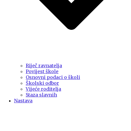
Riječ ravnatelja
Povijest škole
Osnovni podaci o školi
Školski odbor
Vijeće roditelja
Staza slavnih
Nastava