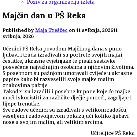
Poziv za organizaciju izleta
Majčin dan u PŠ Reka
Published by
Maja Treščec
on
11 svibnja, 2026
11
svibnja, 2026
Učenici PŠ Reka povodom Majčinog dana s puno
ljubavi i truda izrađivali su portrete svojih majki,
čestitke, ukrasne cvjetnjake te pisali sastavke
posvećene najvažnijim osobama u njihovim životima.
S posebnom su pažnjom umotavali cvijeće u ukrasne
papire kako bi razveselili svoje majke malim
znakovima pažnje.
Također su izradili i posebne kupone koje će majke
moći iskoristiti za različite dječje pomoći, zagrljaje i
lijepe trenutke.
Sve radove učenici su izrađivali s velikom radošću,
veseljem i zadovoljstvom pokazujući koliko ljubavi
nose u svojim malim, ali velikim srcima.
Učiteljice PŠ Reka