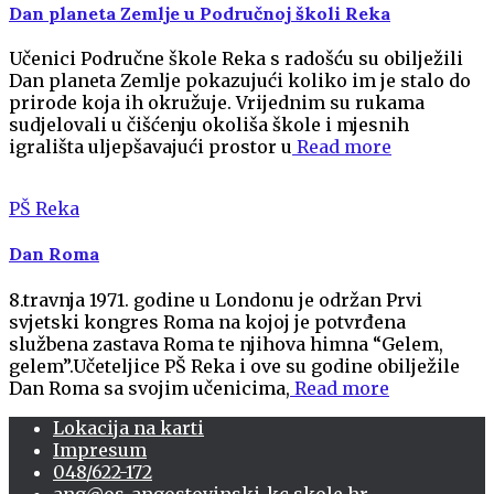
Dan planeta Zemlje u Područnoj školi Reka
Učenici Područne škole Reka s radošću su obilježili
Dan planeta Zemlje pokazujući koliko im je stalo do
prirode koja ih okružuje. Vrijednim su rukama
sudjelovali u čišćenju okoliša škole i mjesnih
igrališta uljepšavajući prostor u
Read more
PŠ Reka
Dan Roma
8.travnja 1971. godine u Londonu je održan Prvi
svjetski kongres Roma na kojoj je potvrđena
službena zastava Roma te njihova himna “Gelem,
gelem”.Učeteljice PŠ Reka i ove su godine obilježile
Dan Roma sa svojim učenicima,
Read more
Lokacija na karti
Impresum
048/622-172
ang@os-angostovinski-kc.skole.hr