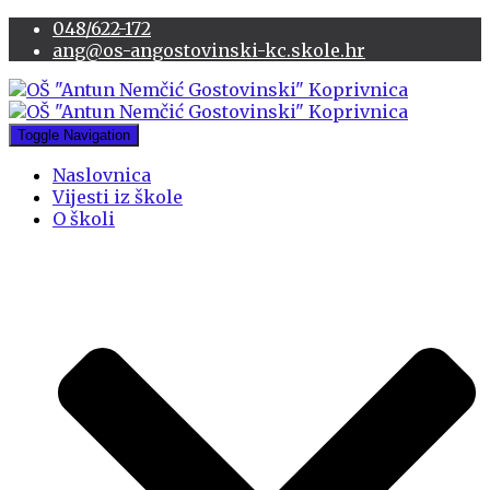
048/622-172
ang@os-angostovinski-kc.skole.hr
Toggle Navigation
Naslovnica
Vijesti iz škole
O školi