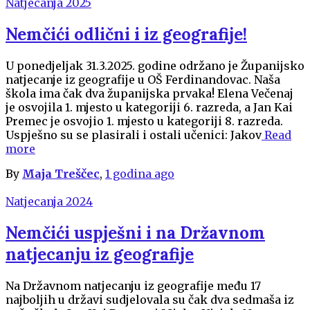
Natjecanja 2025
Nemčići odlični i iz geografije!
U ponedjeljak 31.3.2025. godine održano je Županijsko
natjecanje iz geografije u OŠ Ferdinandovac. Naša
škola ima čak dva županijska prvaka! Elena Večenaj
je osvojila 1. mjesto u kategoriji 6. razreda, a Jan Kai
Premec je osvojio 1. mjesto u kategoriji 8. razreda.
Uspješno su se plasirali i ostali učenici: Jakov
Read
more
By
Maja Treščec
,
1 godina
ago
Natjecanja 2024
Nemčići uspješni i na Državnom
natjecanju iz geografije
Na Državnom natjecanju iz geografije među 17
najboljih u državi sudjelovala su čak dva sedmaša iz