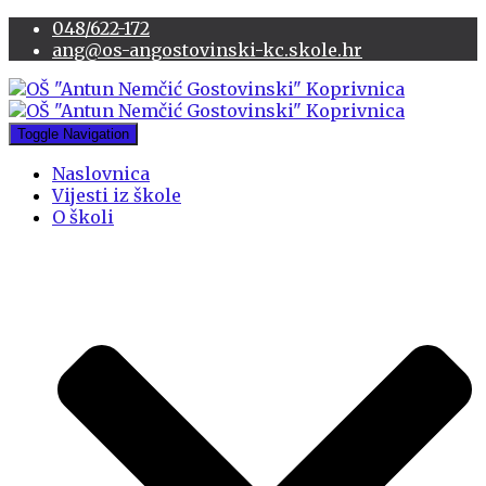
048/622-172
ang@os-angostovinski-kc.skole.hr
Toggle Navigation
Naslovnica
Vijesti iz škole
O školi