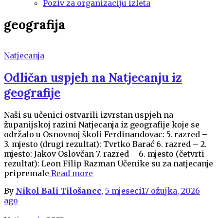
Poziv za organizaciju izleta
geografija
Natjecanja
Odličan uspjeh na Natjecanju iz
geografije
Naši su učenici ostvarili izvrstan uspjeh na
županijskoj razini Natjecanja iz geografije koje se
održalo u Osnovnoj školi Ferdinandovac: 5. razred –
3. mjesto (drugi rezultat): Tvrtko Barać 6. razred – 2.
mjesto: Jakov Oslovčan 7. razred – 6. mjesto (četvrti
rezultat): Leon Filip Razman Učenike su za natjecanje
pripremale
Read more
By
Nikol Bali Tilošanec
,
5 mjeseci
17 ožujka, 2026
ago