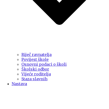
Riječ ravnatelja
Povijest škole
Osnovni podaci o školi
Školski odbor
Vijeće roditelja
Staza slavnih
Nastava