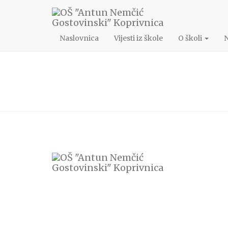
048/622-172
ang@os-angostovinski-kc.skole.hr
Naslovnica
Vijesti iz škole
O školi