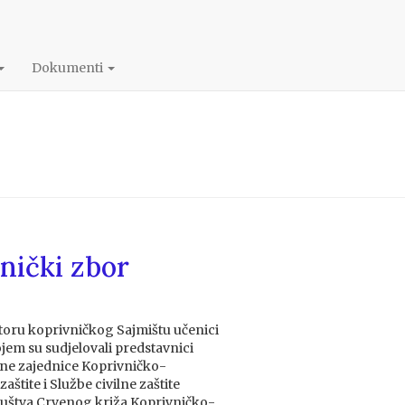
Dokumenti
hnički zbor
storu koprivničkog Sajmištu učenici
ojem su sudjelovali predstavnici
sne zajednice Koprivničko-
aštite i Službe civilne zaštite
ruštva Crvenog križa Koprivničko-