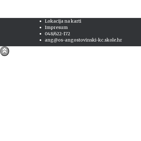
Lokacija na karti
Impresum
048/622-172
ang@os-angostovinski-kc.skole.hr