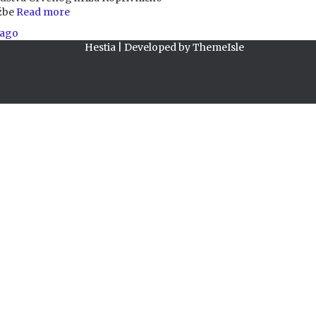
žbe
Read more
ago
Hestia | Developed by
ThemeIsle