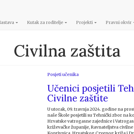
Nastava
Kutak za roditelje
Projekti
Pravni okvir
Civilna zaštita
Posjeti učenika
Učenici posjetili Te
Civilne zaštite
U utorak, 09. travnja 2024. godine na pro
naše Škole posjetili su Tehnički zbor na k
Hrvatske vatrogasne zajednice i Vatroga
križevačke županije, Ravnateljstva civilne z
Koprivnica, Hrvatskog Crvenog križa i D