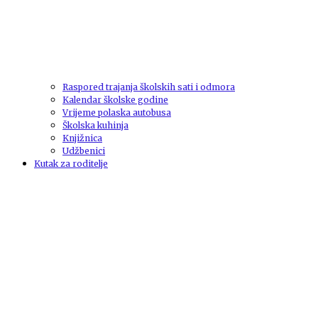
Raspored trajanja školskih sati i odmora
Kalendar školske godine
Vrijeme polaska autobusa
Školska kuhinja
Knjižnica
Udžbenici
Kutak za roditelje