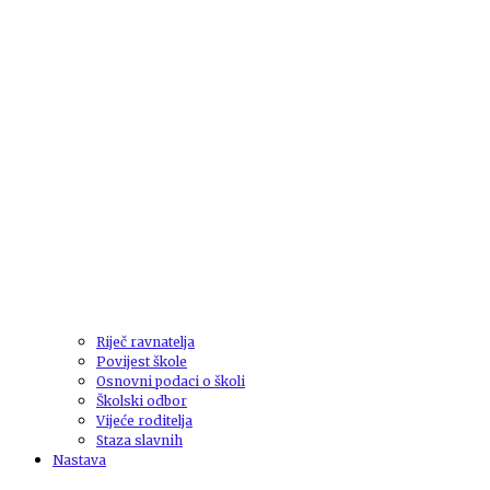
Riječ ravnatelja
Povijest škole
Osnovni podaci o školi
Školski odbor
Vijeće roditelja
Staza slavnih
Nastava