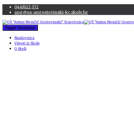
048/622-172
ang@os-angostovinski-kc.skole.hr
Toggle Navigation
Naslovnica
Vijesti iz škole
O školi