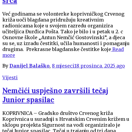
srca
Već godinama se volonterke koprivničkog Crvenog
križa uoči blagdana pridružuju kreativnim
radionicama koje u svojem razredu organizira
učiteljica Đurđica Pošta. Tako je bilo i u petak u 2. c
Osnovne škole „Antun Nemčić Gostovinski“, a djeca
su se, uz izradu čestitki, učila humanosti i pomaganju
drugima. Prekrasne blagdanske čestitke koje
Read
more
By
Danijel Balaško
,
8 mjeseci
18 prosinca, 2025
ago
Vijesti
Nemčići uspješno završili tečaj
Junior spasilac
KOPRIVNICA – Gradsko društvo Crvenog križa
Koprivnica u suradnji s Hrvatskim Crvenim križem u
sklopu projekta Sigurnost na vodi organiziralo je
tečaj Junior spasilac. Tečaj u trajanju od tri dana,