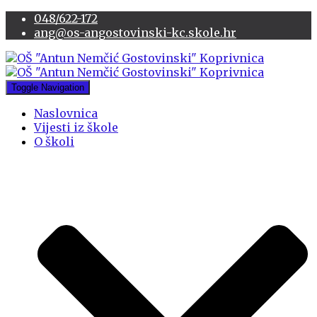
048/622-172
ang@os-angostovinski-kc.skole.hr
Toggle Navigation
Naslovnica
Vijesti iz škole
O školi