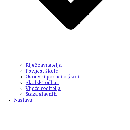
Riječ ravnatelja
Povijest škole
Osnovni podaci o školi
Školski odbor
Vijeće roditelja
Staza slavnih
Nastava