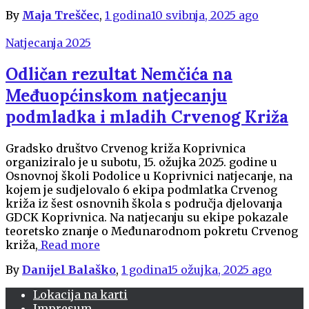
By
Maja Treščec
,
1 godina
10 svibnja, 2025
ago
Natjecanja 2025
Odličan rezultat Nemčića na
Međuopćinskom natjecanju
podmladka i mladih Crvenog Križa
Gradsko društvo Crvenog križa Koprivnica
organiziralo je u subotu, 15. ožujka 2025. godine u
Osnovnoj školi Podolice u Koprivnici natjecanje, na
kojem je sudjelovalo 6 ekipa podmlatka Crvenog
križa iz šest osnovnih škola s područja djelovanja
GDCK Koprivnica. Na natjecanju su ekipe pokazale
teoretsko znanje o Međunarodnom pokretu Crvenog
križa,
Read more
By
Danijel Balaško
,
1 godina
15 ožujka, 2025
ago
Lokacija na karti
Impresum