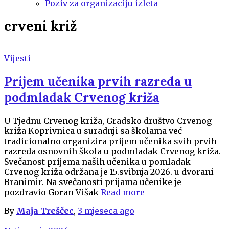
Poziv za organizaciju izleta
crveni križ
Vijesti
Prijem učenika prvih razreda u
podmladak Crvenog križa
U Tjednu Crvenog križa, Gradsko društvo Crvenog
križa Koprivnica u suradnji sa školama već
tradicionalno organizira prijem učenika svih prvih
razreda osnovnih škola u podmladak Crvenog križa.
Svečanost prijema naših učenika u pomladak
Crvenog križa održana je 15.svibnja 2026. u dvorani
Branimir. Na svečanosti prijama učenike je
pozdravio Goran Višak
Read more
By
Maja Treščec
,
3 mjeseca
ago