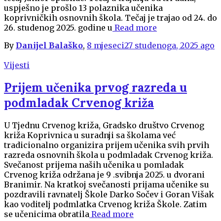
uspješno je prošlo 13 polaznika učenika
koprivničkih osnovnih škola. Tečaj je trajao od 24. do
26. studenog 2025. godine u
Read more
By
Danijel Balaško
,
8 mjeseci
27 studenoga, 2025
ago
Vijesti
Prijem učenika prvog razreda u
podmladak Crvenog križa
U Tjednu Crvenog križa, Gradsko društvo Crvenog
križa Koprivnica u suradnji sa školama već
tradicionalno organizira prijem učenika svih prvih
razreda osnovnih škola u podmladak Crvenog križa.
Svečanost prijema naših učenika u pomladak
Crvenog križa održana je 9 .svibnja 2025. u dvorani
Branimir. Na kratkoj svečanosti prijama učenike su
pozdravili ravnatelj Škole Darko Sočev i Goran Višak
kao voditelj podmlatka Crvenog križa Škole. Zatim
se učenicima obratila
Read more