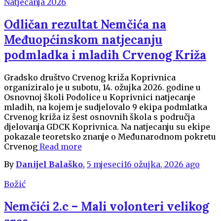
Natjecanja 2026
Odličan rezultat Nemčića na
Međuopćinskom natjecanju
podmladka i mladih Crvenog Križa
Gradsko društvo Crvenog križa Koprivnica
organiziralo je u subotu, 14. ožujka 2026. godine u
Osnovnoj školi Podolice u Koprivnici natjecanje
mladih, na kojem je sudjelovalo 9 ekipa podmlatka
Crvenog križa iz šest osnovnih škola s područja
djelovanja GDCK Koprivnica. Na natjecanju su ekipe
pokazale teoretsko znanje o Međunarodnom pokretu
Crvenog
Read more
By
Danijel Balaško
,
5 mjeseci
16 ožujka, 2026
ago
Božić
Nemčići 2.c – Mali volonteri velikog