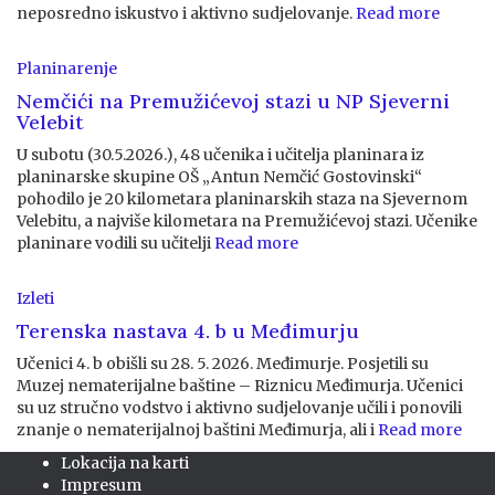
neposredno iskustvo i aktivno sudjelovanje.
Read more
Planinarenje
Nemčići na Premužićevoj stazi u NP Sjeverni
Velebit
U subotu (30.5.2026.), 48 učenika i učitelja planinara iz
planinarske skupine OŠ „Antun Nemčić Gostovinski“
pohodilo je 20 kilometara planinarskih staza na Sjevernom
Velebitu, a najviše kilometara na Premužićevoj stazi. Učenike
planinare vodili su učitelji
Read more
Izleti
Terenska nastava 4. b u Međimurju
Učenici 4. b obišli su 28. 5. 2026. Međimurje. Posjetili su
Muzej nematerijalne baštine – Riznicu Međimurja. Učenici
su uz stručno vodstvo i aktivno sudjelovanje učili i ponovili
znanje o nematerijalnoj baštini Međimurja, ali i
Read more
Lokacija na karti
Impresum