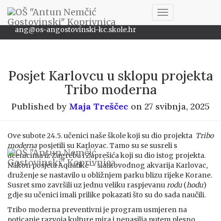
048/622-172
Toggle
ang@os-angostovinski-kc.skole.hr
Navigation
Posjet Karlovcu u sklopu projekta
Tribo moderna
Published by
Maja Treščec
on
27 svibnja, 2025
Ove subote 24.5. učenici naše škole koji su dio projekta
Tribo
moderna
posjetili su Karlovac. Tamo su se susreli s
učenicima iz Zagreba i Zaprešića koji su dio istog projekta.
Nakon posjeta Aquatike – slatkovodnog akvarija Karlovac,
druženje se nastavilo u obližnjem parku blizu rijeke Korane.
Susret smo završili uz jednu veliku raspjevanu
rodu
(
hodu
)
gdje su učenici imali prilike pokazati što su do sada naučili.
Tribo moderna preventivni je program usmjeren na
poticanje razvoja kulture mira i nenasilja putem plesno