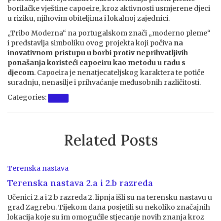
borilačke vještine capoeire, kroz aktivnosti usmjerene djeci
u riziku, njihovim obiteljima i lokalnoj zajednici.
„Tribo Moderna“ na portugalskom znači „moderno pleme“
i predstavlja simboliku ovog projekta koji počiva
na
inovativnom pristupu u borbi protiv neprihvatljivih
ponašanja koristeći capoeiru kao metodu u radu s
djecom
. Capoeira je nenatjecateljskog karaktera te potiče
suradnju, nenasilje i prihvaćanje međusobnih različitosti.
Categories:
Izleti
Related Posts
Terenska nastava
Terenska nastava 2.a i 2.b razreda
Učenici 2.a i 2.b razreda 2. lipnja išli su na terensku nastavu u
grad Zagrebu. Tijekom dana posjetili su nekoliko značajnih
lokacija koje su im omogućile stjecanje novih znanja kroz