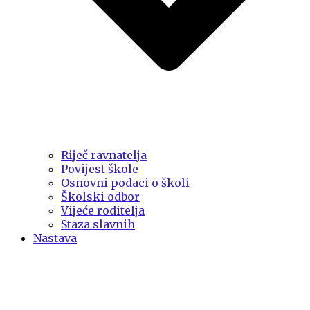
Riječ ravnatelja
Povijest škole
Osnovni podaci o školi
Školski odbor
Vijeće roditelja
Staza slavnih
Nastava