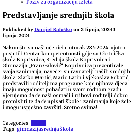
Poziv za organizaciju izleta
Predstavljanje srednjih škola
Published by
Danijel Balaško
on
3 lipnja, 2024
3
lipnja, 2024
Nakon što su naši učenici u utorak 28.5.2024. ujutro
posjetili Centar kompetentnosti gdje su Obrtnička
škola Koprivnica, Srednja škola Koprivnica i
Gimnazija „Fran Galović“ Koprivnica prezentirale
svoja zanimanja, navečer su ravnatelji naših srednjih
škola: Zlatko Martić, Mario Latin i Vjekoslav Robotić,
predstavili roditeljima programe koje njihova djeca
imaju mogućnost pohađati u svom rodnom gradu.
Vjerujemo da će naši osmaši i njihovi roditelji dobro
promisliti te da će upisati škole i zanimanja koje žele
i mogu uspješno završiti. Sretno svima!
Categories:
Vijesti
Tags:
gimnazija
srednja škola