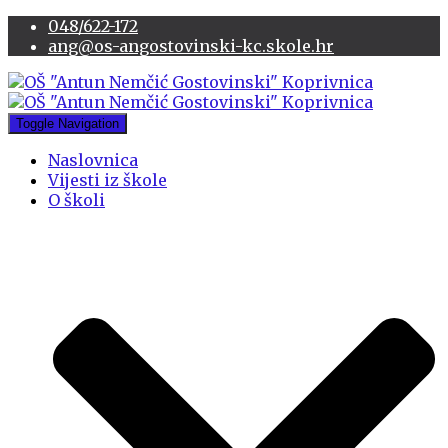
048/622-172
ang@os-angostovinski-kc.skole.hr
Toggle Navigation
Naslovnica
Vijesti iz škole
O školi