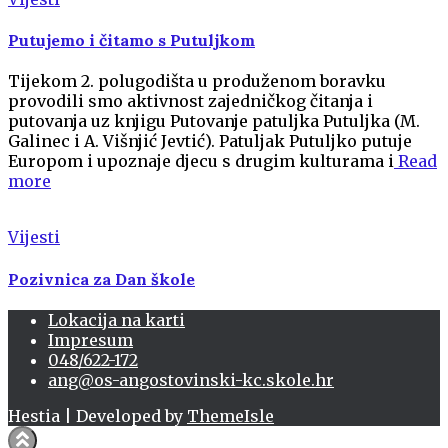
Putujemo i čitamo s Putuljkom
Tijekom 2. polugodišta u produženom boravku
provodili smo aktivnost zajedničkog čitanja i
putovanja uz knjigu Putovanje patuljka Putuljka (M.
Galinec i A. Višnjić Jevtić). Patuljak Putuljko putuje
Europom i upoznaje djecu s drugim kulturama i
Read
more
Vijesti
Pozivnica za Dan škole
Lokacija na karti
Impresum
048/622-172
ang@os-angostovinski-kc.skole.hr
Hestia | Developed by
ThemeIsle