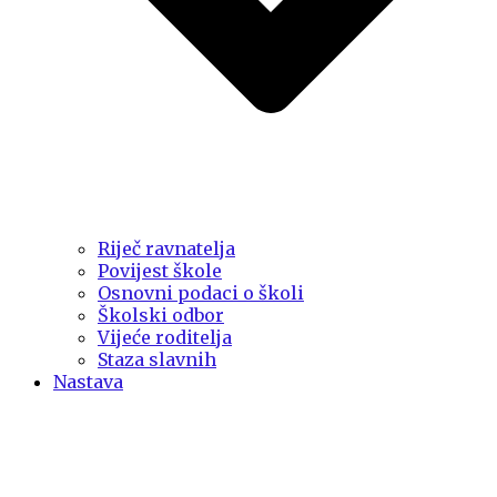
Riječ ravnatelja
Povijest škole
Osnovni podaci o školi
Školski odbor
Vijeće roditelja
Staza slavnih
Nastava