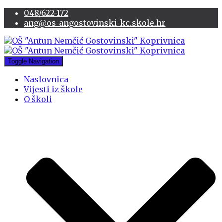
048/622-172
ang@os-angostovinski-kc.skole.hr
Toggle Navigation
Naslovnica
Vijesti iz škole
O školi