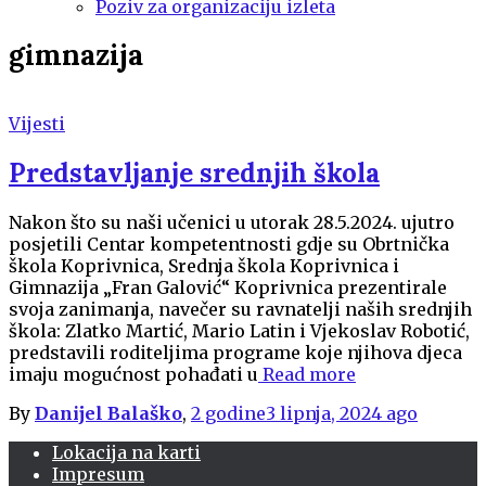
Poziv za organizaciju izleta
gimnazija
Vijesti
Predstavljanje srednjih škola
Nakon što su naši učenici u utorak 28.5.2024. ujutro
posjetili Centar kompetentnosti gdje su Obrtnička
škola Koprivnica, Srednja škola Koprivnica i
Gimnazija „Fran Galović“ Koprivnica prezentirale
svoja zanimanja, navečer su ravnatelji naših srednjih
škola: Zlatko Martić, Mario Latin i Vjekoslav Robotić,
predstavili roditeljima programe koje njihova djeca
imaju mogućnost pohađati u
Read more
By
Danijel Balaško
,
2 godine
3 lipnja, 2024
ago
Lokacija na karti
Impresum