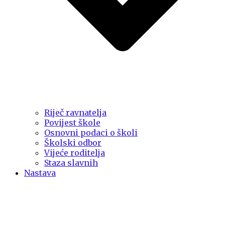
Riječ ravnatelja
Povijest škole
Osnovni podaci o školi
Školski odbor
Vijeće roditelja
Staza slavnih
Nastava