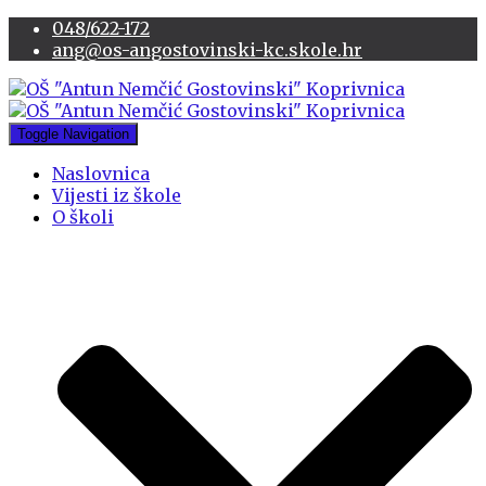
048/622-172
ang@os-angostovinski-kc.skole.hr
Toggle Navigation
Naslovnica
Vijesti iz škole
O školi