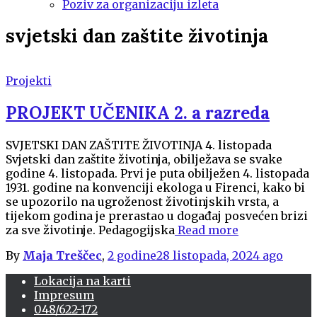
Poziv za organizaciju izleta
svjetski dan zaštite životinja
Projekti
PROJEKT UČENIKA 2. a razreda
SVJETSKI DAN ZAŠTITE ŽIVOTINJA 4. listopada
Svjetski dan zaštite životinja, obilježava se svake
godine 4. listopada. Prvi je puta obilježen 4. listopada
1931. godine na konvenciji ekologa u Firenci, kako bi
se upozorilo na ugroženost životinjskih vrsta, a
tijekom godina je prerastao u događaj posvećen brizi
za sve životinje. Pedagogijska
Read more
By
Maja Treščec
,
2 godine
28 listopada, 2024
ago
Lokacija na karti
Impresum
048/622-172