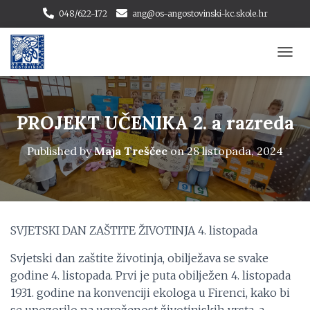
048/622-172
ang@os-angostovinski-kc.skole.hr
T
O
G
G
L
PROJEKT UČENIKA 2. a razreda
E
N
Published by
Maja Treščec
on
28 listopada, 2024
A
V
I
G
A
T
SVJETSKI DAN ZAŠTITE ŽIVOTINJA 4. listopada
I
O
Svjetski dan zaštite životinja, obilježava se svake
N
godine 4. listopada. Prvi je puta obilježen 4. listopada
1931. godine na konvenciji ekologa u Firenci, kako bi