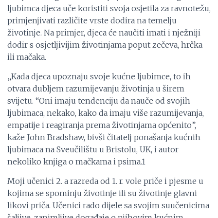
ljubimca djeca uče koristiti svoja osjetila za ravnotežu,
primjenjivati različite vrste dodira na temelju
životinje. Na primjer, djeca će naučiti imati i nježniji
dodir s osjetljivijim životinjama poput zečeva, hrčka
ili mačaka.
„Kada djeca upoznaju svoje kućne ljubimce, to ih
otvara dubljem razumijevanju životinja u širem
svijetu. “Oni imaju tendenciju da nauče od svojih
ljubimaca, nekako, kako da imaju više razumijevanja,
empatije i reagiranja prema životinjama općenito”,
kaže John Bradshaw, bivši čitatelj ponašanja kućnih
ljubimaca na Sveučilištu u Bristolu, UK, i autor
nekoliko knjiga o mačkama i psima.1
Moji učenici 2. a razreda od 1. r. vole priče i pjesme u
kojima se spominju životinje ili su životinje glavni
likovi priča. Učenici rado dijele sa svojim suučenicima
šaljive, zanimljive događaje o njihovim kućnim