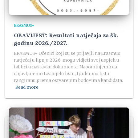
ERASMUS+
OBAVIJEST: Rezultati natječaja za šk.
godinu 2026./2027.
ERASMUS+ Učenici koji su se prijavili na Erasmus
natječaj u lipnju 2026. mogu vidjeti svoj uspjeh u
tablici u nastavku dokumenta. Napominjemo da
objavljujemo tzv. bijelu listu, tj. ukupnu listu
rangiranu prema ostvarenim bodovima kandidata.
Read more