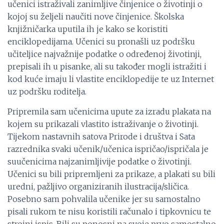
učenici istraživali zanimljive činjenice o životinji o
kojoj su željeli naučiti nove činjenice. Školska
knjižničarka uputila ih je kako se koristiti
enciklopedijama. Učenici su pronašli uz podršku
učiteljice najvažnije podatke o određenoj životinji,
prepisali ih u pisanke, ali su također mogli istražiti i
kod kuće imaju li vlastite enciklopedije te uz Internet
uz podršku roditelja.
Pripremila sam učenicima upute za izradu plakata na
kojem su prikazali vlastito istraživanje o životinji.
Tijekom nastavnih satova Prirode i društva i Sata
razrednika svaki učenik/učenica ispričao/ispričala je
suučenicima najzanimljivije podatke o životinji.
Učenici su bili pripremljeni za prikaze, a plakati su bili
uredni, pažljivo organiziranih ilustracija/sličica.
Posebno sam pohvalila učenike jer su samostalno
pisali rukom te nisu koristili računalo i tipkovnicu te