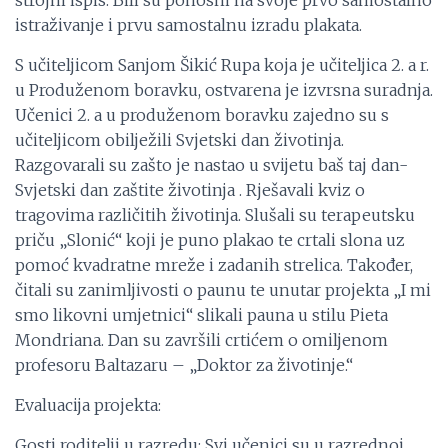
strojni ispis. Bili su ponosni na svoje prvo samostalno
istraživanje i prvu samostalnu izradu plakata.
S učiteljicom Sanjom Šikić Rupa koja je učiteljica 2. a r.
u Produženom boravku, ostvarena je izvrsna suradnja.
Učenici 2. a u produženom boravku zajedno su s
učiteljicom obilježili Svjetski dan životinja.
Razgovarali su zašto je nastao u svijetu baš taj dan-
Svjetski dan zaštite životinja . Rješavali kviz o
tragovima različitih životinja. Slušali su terapeutsku
priču „Slonić“ koji je puno plakao te crtali slona uz
pomoć kvadratne mreže i zadanih strelica. Također,
čitali su zanimljivosti o paunu te unutar projekta „I mi
smo likovni umjetnici“ slikali pauna u stilu Pieta
Mondriana. Dan su završili crtićem o omiljenom
profesoru Baltazaru – „Doktor za životinje.“
Evaluacija projekta:
Gosti roditelji u razredu: Svi učenici su u razrednoj