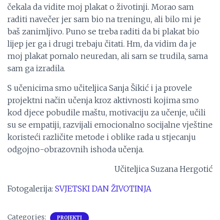
čekala da vidite moj plakat o životinji. Morao sam
raditi navečer jer sam bio na treningu, ali bilo mi je
baš zanimljivo. Puno se treba raditi da bi plakat bio
lijep jer ga i drugi trebaju čitati. Hm, da vidim da je
moj plakat pomalo neuredan, ali sam se trudila, sama
sam ga izradila.
S učenicima smo učiteljica Sanja Šikić i ja provele
projektni način učenja kroz aktivnosti kojima smo
kod djece pobudile maštu, motivaciju za učenje, učili
su se empatiji, razvijali emocionalno socijalne vještine
koristeći različite metode i oblike rada u stjecanju
odgojno-obrazovnih ishoda učenja.
Učiteljica Suzana Hergotić
Fotogalerija:
SVJETSKI DAN ŽIVOTINJA
Categories:
PROJEKTI