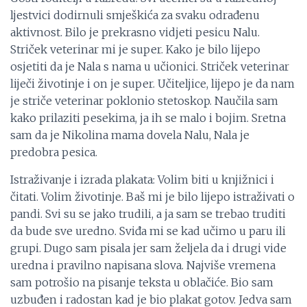
ljestvici dodirnuli smješkića za svaku odrađenu
aktivnost. Bilo je prekrasno vidjeti pesicu Nalu.
Striček veterinar mi je super. Kako je bilo lijepo
osjetiti da je Nala s nama u učionici. Striček veterinar
liječi životinje i on je super. Učiteljice, lijepo je da nam
je striče veterinar poklonio stetoskop. Naučila sam
kako prilaziti pesekima, ja ih se malo i bojim. Sretna
sam da je Nikolina mama dovela Nalu, Nala je
predobra pesica.
Istraživanje i izrada plakata: Volim biti u knjižnici i
čitati. Volim životinje. Baš mi je bilo lijepo istraživati o
pandi. Svi su se jako trudili, a ja sam se trebao truditi
da bude sve uredno. Sviđa mi se kad učimo u paru ili
grupi. Dugo sam pisala jer sam željela da i drugi vide
uredna i pravilno napisana slova. Najviše vremena
sam potrošio na pisanje teksta u oblačiće. Bio sam
uzbuđen i radostan kad je bio plakat gotov. Jedva sam