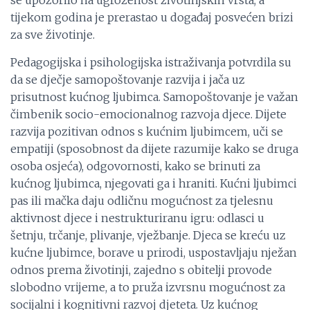
se upozorilo na ugroženost životinjskih vrsta, a
tijekom godina je prerastao u događaj posvećen brizi
za sve životinje.
Pedagogijska i psihologijska istraživanja potvrdila su
da se dječje samopoštovanje razvija i jača uz
prisutnost kućnog ljubimca. Samopoštovanje je važan
čimbenik socio-emocionalnog razvoja djece. Dijete
razvija pozitivan odnos s kućnim ljubimcem, uči se
empatiji (sposobnost da dijete razumije kako se druga
osoba osjeća), odgovornosti, kako se brinuti za
kućnog ljubimca, njegovati ga i hraniti. Kućni ljubimci
pas ili mačka daju odličnu mogućnost za tjelesnu
aktivnost djece i nestrukturiranu igru: odlasci u
šetnju, trčanje, plivanje, vježbanje. Djeca se kreću uz
kućne ljubimce, borave u prirodi, uspostavljaju nježan
odnos prema životinji, zajedno s obitelji provode
slobodno vrijeme, a to pruža izvrsnu mogućnost za
socijalni i kognitivni razvoj djeteta. Uz kućnog