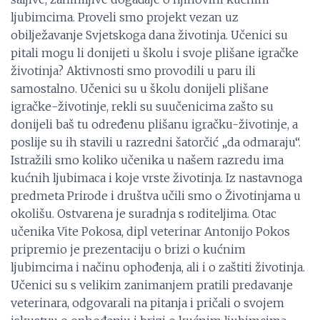
ljubimcima. Proveli smo projekt vezan uz
obilježavanje Svjetskoga dana životinja. Učenici su
pitali mogu li donijeti u školu i svoje plišane igračke
životinja? Aktivnosti smo provodili u paru ili
samostalno. Učenici su u školu donijeli plišane
igračke-životinje, rekli su suučenicima zašto su
donijeli baš tu određenu plišanu igračku-životinje, a
poslije su ih stavili u razredni šatorčić „da odmaraju“.
Istražili smo koliko učenika u našem razredu ima
kućnih ljubimaca i koje vrste životinja. Iz nastavnoga
predmeta Prirode i društva učili smo o Životinjama u
okolišu. Ostvarena je suradnja s roditeljima. Otac
učenika Vite Pokosa, dipl veterinar Antonijo Pokos
pripremio je prezentaciju o brizi o kućnim
ljubimcima i načinu ophođenja, ali i o zaštiti životinja.
Učenici su s velikim zanimanjem pratili predavanje
veterinara, odgovarali na pitanja i pričali o svojem