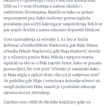
iskustvu o ophođenju i brizi o kućnim ljubimcima.
Učili su i o vrsti životinja u našem okolišu i
zaštićenim životinjama. Naučili su kako se prilazi
nepoznatom psu, kako možemo prema izgledu
ponašanju psa uočiti kakvoga je raspoloženja, želi li se
pas uopće družiti s nama odnosno dopustiti bliskost.
Gost iznenađenja za učenike 2. a r. bio je kućni
ljubimac učenika Nikole Markovića, pas Nala. Mama
učenika Nikole Markovića, gđa Maja Marković dovela
je u učionicu pesicu Nalu. Nikola i njegova mama
ispričali su tko se o Nali najviše brine, kako se ponaša
prema djeci, što voli jesti? Učenike je zanimalo kako
je Nala stigla u njihov dom i tko joj je nadjenuo ime?
Uz podršku gđe Maje i veterinara Antonija učenici su
mogli dodirnuti Nalu, maziti je i poslušati otkucaje
njezina srca uz stetoskop.
Zajedno smo otišli do školske knjižnice gdje su