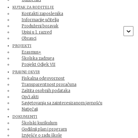
(21.3) i Dan europskih autora (25.3.) Svjetski dan
pripovijedanja koji se slavi 20. ožujka počeo se provoditi
KUTAK ZA RODITELJE
Kontakti zaposlenika
davne 1991. godine u Švedskoj. I naša je škola sudjelovala u
Informacije učitelja
obilježavanju tog dana: produženi boravak, njihova
Produženi boravak
učiteljica Sanja Šikić i školska knjižničarka odabrali su
Upisi u 1. razred
priču
Read more
Obrasci
By
Maja Treščec
,
2 godine
ago
PROJEKTI
Erasmus+
Školska zadruga
Projekt Odjek VII
PRAVNI OKVIR
Fiskalna odgovornost
Transparentnost proračuna
Zaštita osobnih podataka
Opći akti
Savjetovanja sa zainteresiranom javnošću
Natječaji
DOKUMENTI
LOKACIJA NA KARTI
IMPRESUM
Školski kurikulum
Godišnji plan i program
Hestia | Developed by
ThemeIsle
Izvješće o radu škole