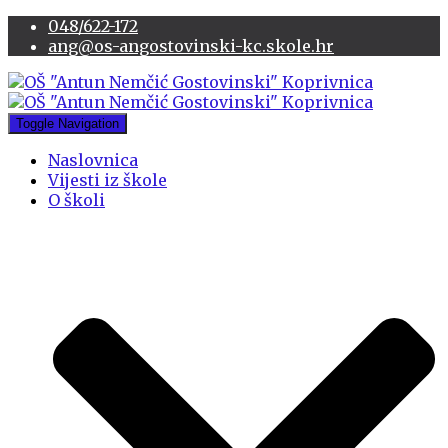
048/622-172
ang@os-angostovinski-kc.skole.hr
Toggle Navigation
Naslovnica
Vijesti iz škole
O školi