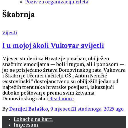
Poziv za organizaciju izleta
Škabrnja
Vijesti
I u mojoj školi Vukovar svijetli
Mjesec studeni za Hrvate je poseban, obilježen
snažnim emocijama — boli i tugom, ali i ponosom —
jer se prisjećamo žrtava Domovinskog rata, Vukovara
i Škabrnje.Učenici i učitelji OŠ „Antun Nemčić
Gostovinski“ dostojanstveno su obilježili jedan od
najtežih trenutaka hrvatske povijesti, iskazujući
duboko poštovanje prema svim žrtvama
Domovinskog rata i
Read more
By
Danijel Balaško
,
9 mjeseci
21 studenoga, 2025
ago
Lokacija na karti
Impresum