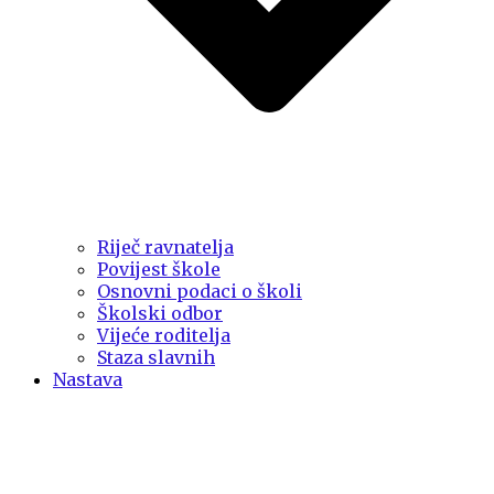
Riječ ravnatelja
Povijest škole
Osnovni podaci o školi
Školski odbor
Vijeće roditelja
Staza slavnih
Nastava